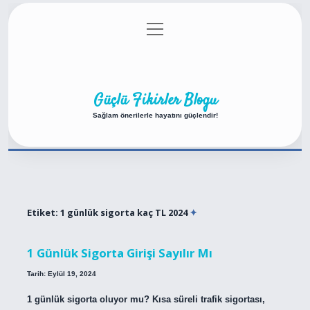
menüyü
Anasayfa
Gizlilik Politikası
Yasal Uyarı
aç
Hakkımızda
Güçlü Fikirler Blogu
Sağlam önerilerle hayatını güçlendir!
Etiket:
1 günlük sigorta kaç TL 2024
1 Günlük Sigorta Girişi Sayılır Mı
Tarih: Eylül 19, 2024
1 günlük sigorta oluyor mu? Kısa süreli trafik sigortası,