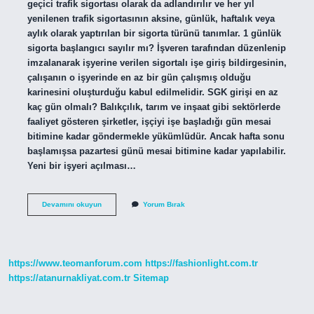
geçici trafik sigortası olarak da adlandırılır ve her yıl
yenilenen trafik sigortasının aksine, günlük, haftalık veya
aylık olarak yaptırılan bir sigorta türünü tanımlar. 1 günlük
sigorta başlangıcı sayılır mı? İşveren tarafından düzenlenip
imzalanarak işyerine verilen sigortalı işe giriş bildirgesinin,
çalışanın o işyerinde en az bir gün çalışmış olduğu
karinesini oluşturduğu kabul edilmelidir. SGK girişi en az
kaç gün olmalı? Balıkçılık, tarım ve inşaat gibi sektörlerde
faaliyet gösteren şirketler, işçiyi işe başladığı gün mesai
bitimine kadar göndermekle yükümlüdür. Ancak hafta sonu
başlamışsa pazartesi günü mesai bitimine kadar yapılabilir.
Yeni bir işyeri açılması…
1
Devamını okuyun
Yorum Bırak
Günlük
Sigorta
Girişi
Sayılır
Mı
https://www.teomanforum.com
https://fashionlight.com.tr
https://atanurnakliyat.com.tr
Sitemap