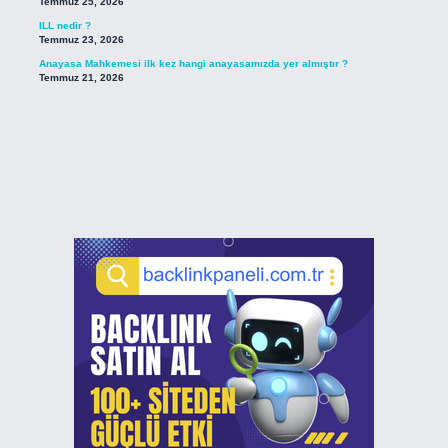
Temmuz 25, 2026
ILL nedir ?
Temmuz 23, 2026
Anayasa Mahkemesi ilk kez hangi anayasamızda yer almıştır ?
Temmuz 21, 2026