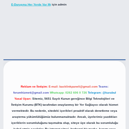
E-Duruşma Her Yerde Var Mı
için
admin
https://betexper.live/
Reklam ve İletişim:
E-mail:
backlinkpaneli@gmail.com
Teams:
forumhizmeti@gmail.com
Whatsapp: 0262 606 0 726
Telegram: @karabul
Yasal Uyarı:
Sitemiz, 5651 Sayılı Kanun gereğince Bilgi Teknolojileri ve
İletişim Kurumu (BTK) tarafından onaylanmış bir Yer Sağlayıcı olarak hizmet
vermektedir. Bu nedenle, sitedeki içerikleri proaktif olarak denetleme veya
araştırma yükümlülüğümüz bulunmamaktadır. Ancak, üyelerimiz yazdıkları
içeriklerin sorumluluğunu taşımakta olup, siteye üye olarak bu sorumluluğu
kabul etmiş sayılırlar. Bu internet sitesi, herhangi bir marka, kurum veya