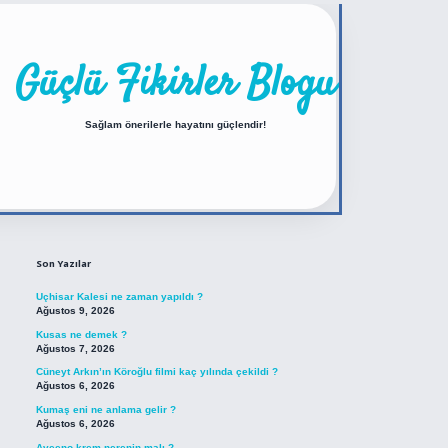
Güçlü Fikirler Blogu
Sağlam önerilerle hayatını güçlendir!
Sidebar
https://betexper.live/
Son Yazılar
Uçhisar Kalesi ne zaman yapıldı ?
Ağustos 9, 2026
Kusas ne demek ?
Ağustos 7, 2026
Cüneyt Arkın’ın Köroğlu filmi kaç yılında çekildi ?
Ağustos 6, 2026
Kumaş eni ne anlama gelir ?
Ağustos 6, 2026
Aveeno krem nerenin malı ?