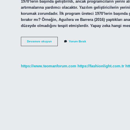
1970’lerin başında geliştirildi, ancak programcıların yerini 
artırmalarına yardımcı olacaktır. Yazılım geliştiricilerin y
korumak zorundadır. İlk program üreteci 1970’lerin başında ge
bırakır mı? Örneğin, Aguilera ve Barrera (2016) yaptıkları ana
düzeyde olmadığını tespit etmişlerdir. Yapay zeka hangi me
Yapay
Devamını okuyun
Yorum Bırak
Zeka
Yazılımcıları
Işsiz
Bırakır
Mı
https://www.teomanforum.com
https://fashionlight.com.tr
ht