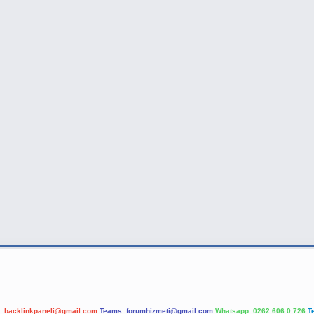
l:
backlinkpaneli@gmail.com
Teams:
forumhizmeti@gmail.com
Whatsapp: 0262 606 0 726
T