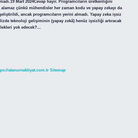
almadı.19 Mart 2024Cevap hayır. Programcıların üretkenliğini
erini alamaz çünkü mühendisler her zaman kodu ve yapay zekayı da
liştirildi, ancak programcıların yerini almadı. Yapay zeka işsiz
lizde teknoloji gelişiminin (yapay zekâ) henüz işsizliği artıracak
slekleri yok edecek?…
tps://atanurnakliyat.com.tr
Sitemap