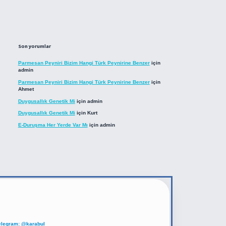
Son yorumlar
Parmesan Peyniri Bizim Hangi Türk Peynirine Benzer
için
admin
Parmesan Peyniri Bizim Hangi Türk Peynirine Benzer
için
Ahmet
Duygusallık Genetik Mi
için
admin
Duygusallık Genetik Mi
için
Kurt
E-Duruşma Her Yerde Var Mı
için
admin
elegram: @karabul