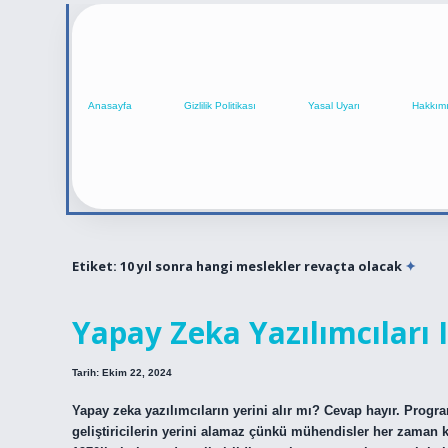
Anasayfa
Gizlilik Politikası
Yasal Uyarı
Hakkım
Etiket:
10 yıl sonra hangi meslekler revaçta olacak
Yapay Zeka Yazılımcıları I
Tarih: Ekim 22, 2024
Yapay zeka yazılımcıların yerini alır mı? Cevap hayır. Program
geliştiricilerin yerini alamaz çünkü mühendisler her zaman 