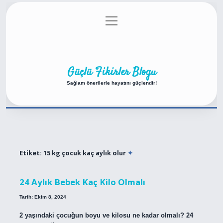
menüyü
Anasayfa
Gizlilik Politikası
Yasal Uyarı
aç
Hakkımızda
Güçlü Fikirler Blogu
Sağlam önerilerle hayatını güçlendir!
Etiket:
15 kg çocuk kaç aylık olur
24 Aylık Bebek Kaç Kilo Olmalı
Tarih: Ekim 8, 2024
2 yaşındaki çocuğun boyu ve kilosu ne kadar olmalı? 24