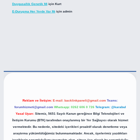
Duygusallık Genetik Mi
için
Kurt
E-Duruşma Her Yerde Var Mı
için
admin
ps://betexper.live/
Reklam ve İletişim:
E-mail:
backlinkpaneli@gmail.com
Teams:
forumhizmeti@gmail.com
Whatsapp: 0262 606 0 726
Telegram: @karabul
Yasal Uyarı:
Sitemiz, 5651 Sayılı Kanun gereğince Bilgi Teknolojileri ve
İletişim Kurumu (BTK) tarafından onaylanmış bir Yer Sağlayıcı olarak hizmet
vermektedir. Bu nedenle, sitedeki içerikleri proaktif olarak denetleme veya
araştırma yükümlülüğümüz bulunmamaktadır. Ancak, üyelerimiz yazdıkları
içeriklerin sorumluluğunu taşımakta olup, siteye üye olarak bu sorumluluğu