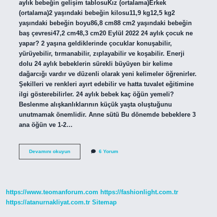
aylık bebeğin gelişim tablosuKız (ortalama)Erkek
(ortalama)2 yaşındaki bebeğin kilosu11,9 kg12,5 kg2
yaşındaki bebeğin boyu86,8 cm88 cm2 yaşındaki bebeğin
baş çevresi47,2 cm48,3 cm20 Eylül 2022 24 aylık çocuk ne
yapar? 2 yaşına geldiklerinde çocuklar konuşabilir,
yürüyebilir, tırmanabilir, zıplayabilir ve koşabilir. Enerji
dolu 24 aylık bebeklerin sürekli büyüyen bir kelime
dağarcığı vardır ve düzenli olarak yeni kelimeler öğrenirler.
Şekilleri ve renkleri ayırt edebilir ve hatta tuvalet eğitimine
ilgi gösterebilirler. 24 aylık bebek kaç öğün yemeli?
Beslenme alışkanlıklarının küçük yaşta oluştuğunu
unutmamak önemlidir. Anne sütü Bu dönemde bebeklere 3
ana öğün ve 1-2…
24
Devamını okuyun
6 Yorum
Aylık
Bebek
Kaç
Kilo
Olmalı
https://www.teomanforum.com
https://fashionlight.com.tr
https://atanurnakliyat.com.tr
Sitemap