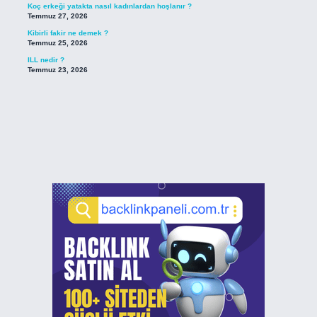
Koç erkeği yatakta nasıl kadınlardan hoşlanır ?
Temmuz 27, 2026
Kibirli fakir ne demek ?
Temmuz 25, 2026
ILL nedir ?
Temmuz 23, 2026