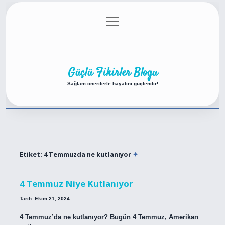
menüyü
Anasayfa
Gizlilik Politikası
Yasal Uyarı
aç
Hakkımızda
Güçlü Fikirler Blogu
Sağlam önerilerle hayatını güçlendir!
Etiket:
4 Temmuzda ne kutlanıyor
4 Temmuz Niye Kutlanıyor
Tarih: Ekim 21, 2024
4 Temmuz’da ne kutlanıyor? Bugün 4 Temmuz, Amerikan