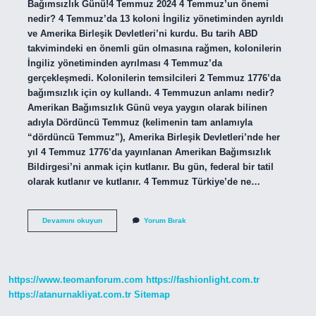
Bağımsızlık Günü!4 Temmuz 2024 4 Temmuz’un önemi
nedir? 4 Temmuz’da 13 koloni İngiliz yönetiminden ayrıldı
ve Amerika Birleşik Devletleri’ni kurdu. Bu tarih ABD
takvimindeki en önemli gün olmasına rağmen, kolonilerin
İngiliz yönetiminden ayrılması 4 Temmuz’da
gerçekleşmedi. Kolonilerin temsilcileri 2 Temmuz 1776’da
bağımsızlık için oy kullandı. 4 Temmuzun anlamı nedir?
Amerikan Bağımsızlık Günü veya yaygın olarak bilinen
adıyla Dördüncü Temmuz (kelimenin tam anlamıyla
“dördüncü Temmuz”), Amerika Birleşik Devletleri’nde her
yıl 4 Temmuz 1776’da yayınlanan Amerikan Bağımsızlık
Bildirgesi’ni anmak için kutlanır. Bu gün, federal bir tatil
olarak kutlanır ve kutlanır. 4 Temmuz Türkiye’de ne…
4
Devamını okuyun
Yorum Bırak
Temmuz
Niye
Kutlanıyor
https://www.teomanforum.com
https://fashionlight.com.tr
https://atanurnakliyat.com.tr
Sitemap