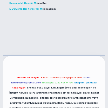
Duygusallık Genetik Mi
için
Kurt
E-Duruşma Her Yerde Var Mı
için
admin
tps://betexper.live/
Reklam ve İletişim:
E-mail:
backlinkpaneli@gmail.com
Teams:
forumhizmeti@gmail.com
Whatsapp: 0262 606 0 726
Telegram: @karabul
Yasal Uyarı:
Sitemiz, 5651 Sayılı Kanun gereğince Bilgi Teknolojileri ve
İletişim Kurumu (BTK) tarafından onaylanmış bir Yer Sağlayıcı olarak hizmet
vermektedir. Bu nedenle, sitedeki içerikleri proaktif olarak denetleme veya
araştırma yükümlülüğümüz bulunmamaktadır. Ancak, üyelerimiz yazdıkları
içeriklerin sorumluluğunu taşımakta olup, siteye üye olarak bu sorumluluğu