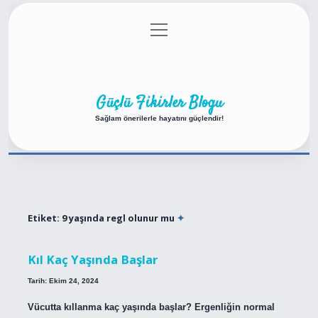
menüyü
Anasayfa
Gizlilik Politikası
Yasal Uyarı
aç
Hakkımızda
Güçlü Fikirler Blogu
Sağlam önerilerle hayatını güçlendir!
Etiket:
9 yaşında regl olunur mu
Kıl Kaç Yaşında Başlar
Tarih: Ekim 24, 2024
Vücutta kıllanma kaç yaşında başlar? Ergenliğin normal