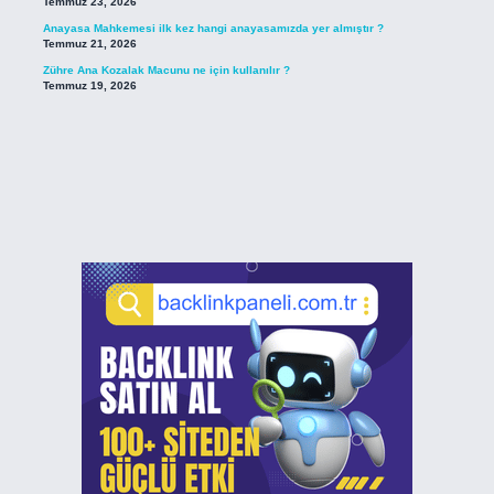
Temmuz 23, 2026
Anayasa Mahkemesi ilk kez hangi anayasamızda yer almıştır ?
Temmuz 21, 2026
Zühre Ana Kozalak Macunu ne için kullanılır ?
Temmuz 19, 2026