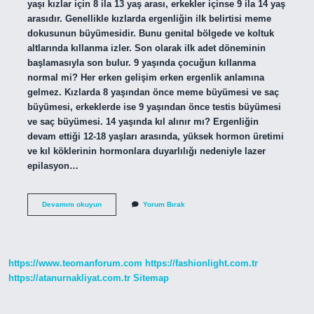
yaşı kızlar için 8 ila 13 yaş arası, erkekler içinse 9 ila 14 yaş
arasıdır. Genellikle kızlarda ergenliğin ilk belirtisi meme
dokusunun büyümesidir. Bunu genital bölgede ve koltuk
altlarında kıllanma izler. Son olarak ilk adet döneminin
başlamasıyla son bulur. 9 yaşında çocuğun kıllanma
normal mi? Her erken gelişim erken ergenlik anlamına
gelmez. Kızlarda 8 yaşından önce meme büyümesi ve saç
büyümesi, erkeklerde ise 9 yaşından önce testis büyümesi
ve saç büyümesi. 14 yaşında kıl alınır mı? Ergenliğin
devam ettiği 12-18 yaşları arasında, yüksek hormon üretimi
ve kıl köklerinin hormonlara duyarlılığı nedeniyle lazer
epilasyon…
Kıl
Devamını okuyun
Yorum Bırak
Kaç
Yaşında
Başlar
https://www.teomanforum.com
https://fashionlight.com.tr
https://atanurnakliyat.com.tr
Sitemap