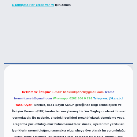
E-Duruşma Her Yerde Var Mı
için
admin
tps://betexper.live/
Reklam ve İletişim:
E-mail:
backlinkpaneli@gmail.com
Teams:
forumhizmeti@gmail.com
Whatsapp: 0262 606 0 726
Telegram: @karabul
Yasal Uyarı:
Sitemiz, 5651 Sayılı Kanun gereğince Bilgi Teknolojileri ve
İletişim Kurumu (BTK) tarafından onaylanmış bir Yer Sağlayıcı olarak hizmet
vermektedir. Bu nedenle, sitedeki içerikleri proaktif olarak denetleme veya
araştırma yükümlülüğümüz bulunmamaktadır. Ancak, üyelerimiz yazdıkları
içeriklerin sorumluluğunu taşımakta olup, siteye üye olarak bu sorumluluğu
kabul etmiş sayılırlar. Bu internet sitesi, herhangi bir marka, kurum veya