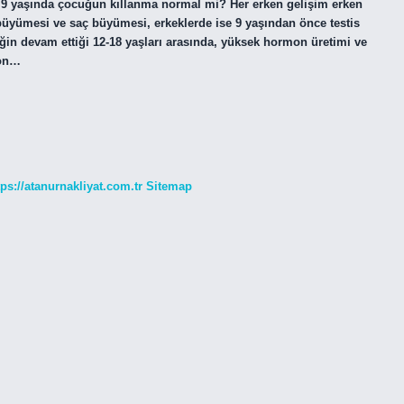
r. 9 yaşında çocuğun kıllanma normal mi? Her erken gelişim erken
üyümesi ve saç büyümesi, erkeklerde ise 9 yaşından önce testis
ğin devam ettiği 12-18 yaşları arasında, yüksek hormon üretimi ve
yon…
tps://atanurnakliyat.com.tr
Sitemap