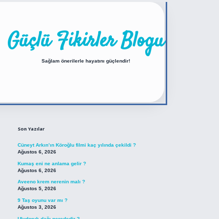
Güçlü Fikirler Blogu
Sağlam önerilerle hayatını güçlendir!
Sidebar
https://betexper.live/
Son Yazılar
Cüneyt Arkın’ın Köroğlu filmi kaç yılında çekildi ?
Ağustos 6, 2026
Kumaş eni ne anlama gelir ?
Ağustos 6, 2026
Aveeno krem nerenin malı ?
Ağustos 5, 2026
9 Taş oyunu var mı ?
Ağustos 3, 2026
Uludoruk dağı nerededir ?