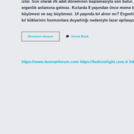
izler. Son olarak ilk adet döneminin başlamasıyla son bulu
ergenlik anlamına gelmez. Kızlarda 8 yaşından önce meme b
büyümesi ve saç büyümesi. 14 yaşında kıl alınır mı? Ergenli
kıl köklerinin hormonlara duyarlılığı nedeniyle lazer epilas
Kıl
Devamını okuyun
Yorum Bırak
Kaç
Yaşında
Başlar
https://www.teomanforum.com
https://fashionlight.com.tr
ht