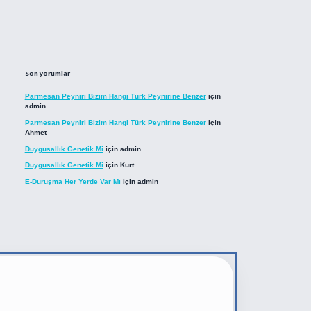
Son yorumlar
Parmesan Peyniri Bizim Hangi Türk Peynirine Benzer
için
admin
Parmesan Peyniri Bizim Hangi Türk Peynirine Benzer
için
Ahmet
Duygusallık Genetik Mi
için
admin
Duygusallık Genetik Mi
için
Kurt
E-Duruşma Her Yerde Var Mı
için
admin