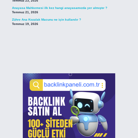
Temmuz 23, 2026
Anayasa Mahkemesi ilk kez hangi anayasamızda yer almıştır ?
Temmuz 21, 2026
Zühre Ana Kozalak Macunu ne için kullanılır ?
Temmuz 19, 2026