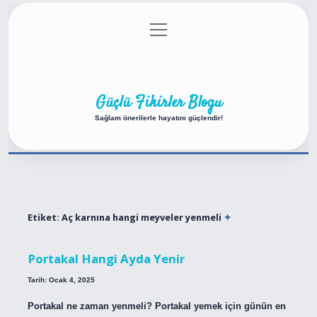
menüyü
Anasayfa
Gizlilik Politikası
Yasal Uyarı
aç
Hakkımızda
Güçlü Fikirler Blogu
Sağlam önerilerle hayatını güçlendir!
Etiket:
Aç karnına hangi meyveler yenmeli
Portakal Hangi Ayda Yenir
Tarih: Ocak 4, 2025
Portakal ne zaman yenmeli? Portakal yemek için günün en