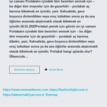
iyi zamanı Portakalın içindeki tüm besinleri emmek için –
bu diğer tüm meyveler için de geçerlidir – portakalı aç
karnına tüketmek en iyisidir, yani. Kahvaltıda, gece
boyunca dinlendikten veya oruç tuttuktan sonra ya da ana
öğünler arasında atıştırmalık olarak tüketmek en
iyisidir.18.01.2022Portakal yemek için günün en iyi zamanı
Portakalın içindeki tüm besinleri emmek için – bu diğer
tüm meyveler için de geçerlidir – portakalı aç karnına
tüketin, yani. Kahvaltıda, gece boyunca dinlendikten veya
oruç tuttuktan sonra ya da ana öğünler arasında atıştırmalık
olarak tüketmek en iyisidir. Portakal hangi aylarda olur?
Ülkemizde…
Portakal
Devamını okuyun
Yorum Bırak
Hangi
Ayda
Yenir
https://www.teomanforum.com
https://fashionlight.com.tr
https://atanurnakliyat.com.tr
Sitemap