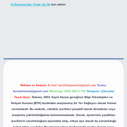
E-Duruşma Her Yerde Var Mı
için
admin
tps://betexper.live/
Reklam ve İletişim:
E-mail:
backlinkpaneli@gmail.com
Teams:
forumhizmeti@gmail.com
Whatsapp: 0262 606 0 726
Telegram: @karabul
Yasal Uyarı:
Sitemiz, 5651 Sayılı Kanun gereğince Bilgi Teknolojileri ve
İletişim Kurumu (BTK) tarafından onaylanmış bir Yer Sağlayıcı olarak hizmet
vermektedir. Bu nedenle, sitedeki içerikleri proaktif olarak denetleme veya
araştırma yükümlülüğümüz bulunmamaktadır. Ancak, üyelerimiz yazdıkları
içeriklerin sorumluluğunu taşımakta olup, siteye üye olarak bu sorumluluğu
kabul etmiş sayılırlar. Bu internet sitesi, herhangi bir marka, kurum veya