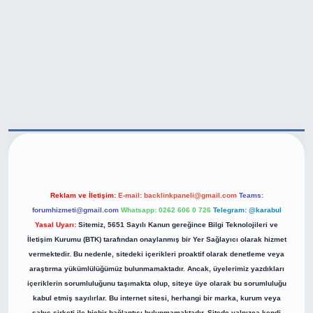
tps://betexper.live/
Reklam ve İletişim:
E-mail:
backlinkpaneli@gmail.com
Teams:
forumhizmeti@gmail.com
Whatsapp: 0262 606 0 726
Telegram: @karabul
Yasal Uyarı:
Sitemiz, 5651 Sayılı Kanun gereğince Bilgi Teknolojileri ve
İletişim Kurumu (BTK) tarafından onaylanmış bir Yer Sağlayıcı olarak hizmet
vermektedir. Bu nedenle, sitedeki içerikleri proaktif olarak denetleme veya
araştırma yükümlülüğümüz bulunmamaktadır. Ancak, üyelerimiz yazdıkları
içeriklerin sorumluluğunu taşımakta olup, siteye üye olarak bu sorumluluğu
kabul etmiş sayılırlar. Bu internet sitesi, herhangi bir marka, kurum veya
şahıs şirketi ile hiçbir bağlantısı bulunmamaktadır. Sitede yalnızca kendi