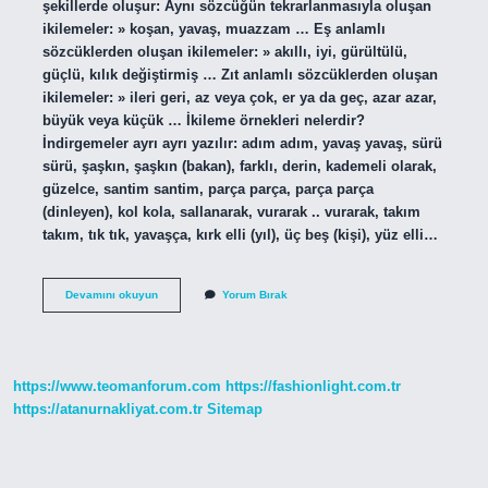
şekillerde oluşur: Aynı sözcüğün tekrarlanmasıyla oluşan
ikilemeler: » koşan, yavaş, muazzam … Eş anlamlı
sözcüklerden oluşan ikilemeler: » akıllı, iyi, gürültülü,
güçlü, kılık değiştirmiş … Zıt anlamlı sözcüklerden oluşan
ikilemeler: » ileri geri, az veya çok, er ya da geç, azar azar,
büyük veya küçük … İkileme örnekleri nelerdir?
İndirgemeler ayrı ayrı yazılır: adım adım, yavaş yavaş, sürü
sürü, şaşkın, şaşkın (bakan), farklı, derin, kademeli olarak,
güzelce, santim santim, parça parça, parça parça
(dinleyen), kol kola, sallanarak, vurarak .. vurarak, takım
takım, tık tık, yavaşça, kırk elli (yıl), üç beş (kişi), yüz elli…
İKileme
Devamını okuyun
Yorum Bırak
Nasıl
Anlaşılır
https://www.teomanforum.com
https://fashionlight.com.tr
https://atanurnakliyat.com.tr
Sitemap