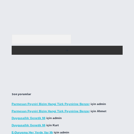
Arama
Son yorumlar
Parmesan Peyniri Bizim Hangi Türk Peynirine Benzer
için
admin
Parmesan Peyniri Bizim Hangi Türk Peynirine Benzer
için
Ahmet
Duygusallık Genetik Mi
için
admin
Duygusallık Genetik Mi
için
Kurt
E-Duruşma Her Yerde Var Mı
için
admin