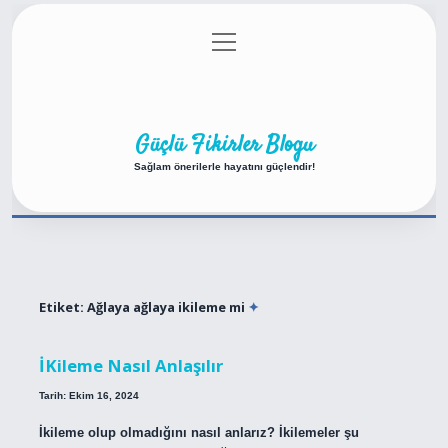
menüyü
Anasayfa
Gizlilik Politikası
Yasal Uyarı
aç
Hakkımızda
Güçlü Fikirler Blogu
Sağlam önerilerle hayatını güçlendir!
Etiket:
Ağlaya ağlaya ikileme mi
İKileme Nasıl Anlaşılır
Tarih: Ekim 16, 2024
İkileme olup olmadığını nasıl anlarız? İkilemeler şu