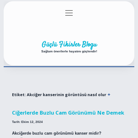
menüyü
Anasayfa
Gizlilik Politikası
Yasal Uyarı
aç
Hakkımızda
Güçlü Fikirler Blogu
Sağlam önerilerle hayatını güçlendir!
Etiket:
Akciğer kanserinin görüntüsü nasıl olur
Ciğerlerde Buzlu Cam Görünümü Ne Demek
Tarih: Ekim 12, 2024
Akciğerde buzlu cam görünümü kanser midir?