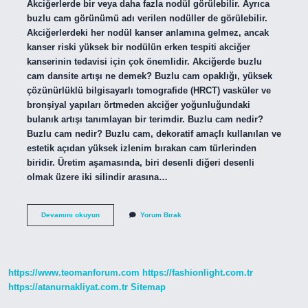
Akciğerlerde bir veya daha fazla nodül görülebilir. Ayrıca
buzlu cam görünümü adı verilen nodüller de görülebilir.
Akciğerlerdeki her nodül kanser anlamına gelmez, ancak
kanser riski yüksek bir nodülün erken tespiti akciğer
kanserinin tedavisi için çok önemlidir. Akciğerde buzlu
cam dansite artışı ne demek? Buzlu cam opaklığı, yüksek
çözünürlüklü bilgisayarlı tomografide (HRCT) vasküler ve
bronşiyal yapıları örtmeden akciğer yoğunluğundaki
bulanık artışı tanımlayan bir terimdir. Buzlu cam nedir?
Buzlu cam nedir? Buzlu cam, dekoratif amaçlı kullanılan ve
estetik açıdan yüksek izlenim bırakan cam türlerinden
biridir. Üretim aşamasında, biri desenli diğeri desenli
olmak üzere iki silindir arasına…
Ciğerlerde
Devamını okuyun
Yorum Bırak
Buzlu
Cam
Görünümü
Ne
Demek
https://www.teomanforum.com
https://fashionlight.com.tr
https://atanurnakliyat.com.tr
Sitemap