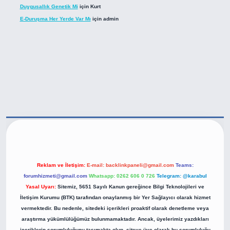
Duygusallık Genetik Mi
için
Kurt
E-Duruşma Her Yerde Var Mı
için
admin
ttps://betexper.live/
Reklam ve İletişim:
E-mail:
backlinkpaneli@gmail.com
Teams:
forumhizmeti@gmail.com
Whatsapp: 0262 606 0 726
Telegram: @karabul
Yasal Uyarı:
Sitemiz, 5651 Sayılı Kanun gereğince Bilgi Teknolojileri ve
İletişim Kurumu (BTK) tarafından onaylanmış bir Yer Sağlayıcı olarak hizmet
vermektedir. Bu nedenle, sitedeki içerikleri proaktif olarak denetleme veya
araştırma yükümlülüğümüz bulunmamaktadır. Ancak, üyelerimiz yazdıkları
içeriklerin sorumluluğunu taşımakta olup, siteye üye olarak bu sorumluluğu