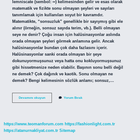
lemniscate (sembol: ∞) kelimesinden gelir ve esas olarak
matematik ve fizikte sonu olmayan şeyleri ve sayıları
tanımlamak için kullanılan soyut bir kavramdır.
Matematikte, “sonsuzluk” genellikle bir sayıymış gibi ele
alınır (örneğin, sonsuz sayıda terim, vb.). Belli olmayan
seye ne denir? Çoğu insan için halüsinasyonlar aslında
orada olmayan şeyleri görmek anlamına gelir. Ancak
halüsinasyonlar bundan çok daha fazlasını içerir.
Halüsinasyonlar sanki orada olmayan bir şeye
dokunuyormuşsunuz veya hatta onu kokluyormuşsunuz
gibi hissetmenize neden olabilir. Başının sonu belli değil
ne demek? Çok dağınık ve kaotik. Sonu olmayan ne
demek? Bengi kelimesinin sözlük anlamı; sonsuz,…
Sonu
Devamını okuyun
Yorum Bırak
Belli
Olmayan
Ne
Demek
https://www.teomanforum.com
https://fashionlight.com.tr
https://atanurnakliyat.com.tr
Sitemap