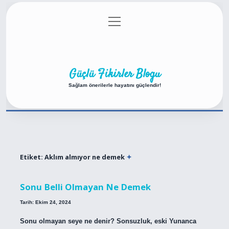
menüyü
Anasayfa
Gizlilik Politikası
Yasal Uyarı
aç
Hakkımızda
Güçlü Fikirler Blogu
Sağlam önerilerle hayatını güçlendir!
Etiket:
Aklım almıyor ne demek
Sonu Belli Olmayan Ne Demek
Tarih: Ekim 24, 2024
Sonu olmayan seye ne denir? Sonsuzluk, eski Yunanca