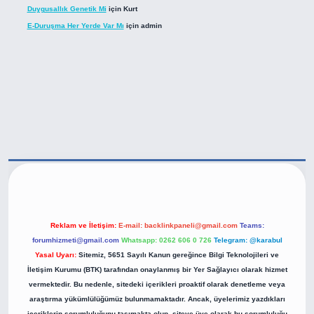
Duygusallık Genetik Mi
için
Kurt
E-Duruşma Her Yerde Var Mı
için
admin
ttps://betexper.live/
Reklam ve İletişim:
E-mail:
backlinkpaneli@gmail.com
Teams:
forumhizmeti@gmail.com
Whatsapp: 0262 606 0 726
Telegram: @karabul
Yasal Uyarı:
Sitemiz, 5651 Sayılı Kanun gereğince Bilgi Teknolojileri ve
İletişim Kurumu (BTK) tarafından onaylanmış bir Yer Sağlayıcı olarak hizmet
vermektedir. Bu nedenle, sitedeki içerikleri proaktif olarak denetleme veya
araştırma yükümlülüğümüz bulunmamaktadır. Ancak, üyelerimiz yazdıkları
içeriklerin sorumluluğunu taşımakta olup, siteye üye olarak bu sorumluluğu