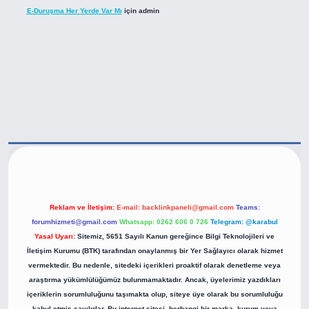
E-Duruşma Her Yerde Var Mı
için
admin
https://betexper.live/
Reklam ve İletişim:
E-mail:
backlinkpaneli@gmail.com
Teams:
forumhizmeti@gmail.com
Whatsapp: 0262 606 0 726
Telegram: @karabul
Yasal Uyarı:
Sitemiz, 5651 Sayılı Kanun gereğince Bilgi Teknolojileri ve
İletişim Kurumu (BTK) tarafından onaylanmış bir Yer Sağlayıcı olarak hizmet
vermektedir. Bu nedenle, sitedeki içerikleri proaktif olarak denetleme veya
araştırma yükümlülüğümüz bulunmamaktadır. Ancak, üyelerimiz yazdıkları
içeriklerin sorumluluğunu taşımakta olup, siteye üye olarak bu sorumluluğu
kabul etmiş sayılırlar. Bu internet sitesi, herhangi bir marka, kurum veya