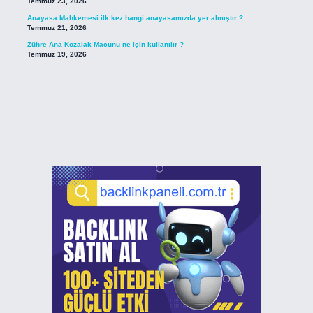
Temmuz 23, 2026
Anayasa Mahkemesi ilk kez hangi anayasamızda yer almıştır ?
Temmuz 21, 2026
Zühre Ana Kozalak Macunu ne için kullanılır ?
Temmuz 19, 2026