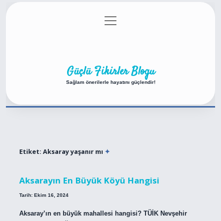
menüyü
Anasayfa
Gizlilik Politikası
Yasal Uyarı
aç
Hakkımızda
Güçlü Fikirler Blogu
Sağlam önerilerle hayatını güçlendir!
Etiket:
Aksaray yaşanır mı
Aksarayın En Büyük Köyü Hangisi
Tarih: Ekim 16, 2024
Aksaray’ın en büyük mahallesi hangisi? TÜİK Nevşehir