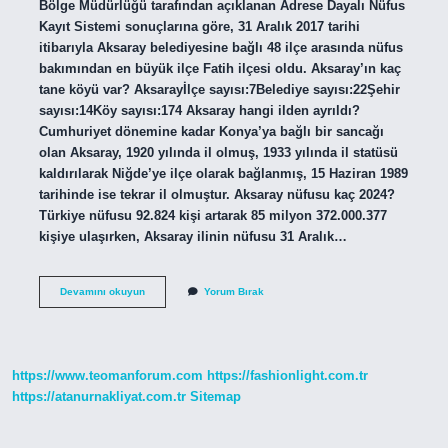
Bölge Müdürlüğü tarafından açıklanan Adrese Dayalı Nüfus
Kayıt Sistemi sonuçlarına göre, 31 Aralık 2017 tarihi
itibarıyla Aksaray belediyesine bağlı 48 ilçe arasında nüfus
bakımından en büyük ilçe Fatih ilçesi oldu. Aksaray’ın kaç
tane köyü var? Aksarayİlçe sayısı:7Belediye sayısı:22Şehir
sayısı:14Köy sayısı:174 Aksaray hangi ilden ayrıldı?
Cumhuriyet dönemine kadar Konya’ya bağlı bir sancağı
olan Aksaray, 1920 yılında il olmuş, 1933 yılında il statüsü
kaldırılarak Niğde’ye ilçe olarak bağlanmış, 15 Haziran 1989
tarihinde ise tekrar il olmuştur. Aksaray nüfusu kaç 2024?
Türkiye nüfusu 92.824 kişi artarak 85 milyon 372.000.377
kişiye ulaşırken, Aksaray ilinin nüfusu 31 Aralık…
Aksarayın
Devamını okuyun
Yorum Bırak
En
Büyük
Köyü
Hangisi
https://www.teomanforum.com
https://fashionlight.com.tr
https://atanurnakliyat.com.tr
Sitemap