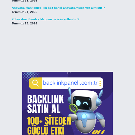
Temmuz 23, 2026
Anayasa Mahkemesi ilk kez hangi anayasamızda yer almıştır ?
Temmuz 21, 2026
Zühre Ana Kozalak Macunu ne için kullanılır ?
Temmuz 19, 2026