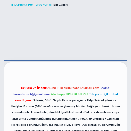
E-Duruşma Her Yerde Var Mı
için
admin
tps://betexper.live/
Reklam ve İletişim:
E-mail:
backlinkpaneli@gmail.com
Teams:
forumhizmeti@gmail.com
Whatsapp: 0262 606 0 726
Telegram: @karabul
Yasal Uyarı:
Sitemiz, 5651 Sayılı Kanun gereğince Bilgi Teknolojileri ve
İletişim Kurumu (BTK) tarafından onaylanmış bir Yer Sağlayıcı olarak hizmet
vermektedir. Bu nedenle, sitedeki içerikleri proaktif olarak denetleme veya
araştırma yükümlülüğümüz bulunmamaktadır. Ancak, üyelerimiz yazdıkları
içeriklerin sorumluluğunu taşımakta olup, siteye üye olarak bu sorumluluğu
kabul etmiş sayılırlar. Bu internet sitesi, herhangi bir marka, kurum veya