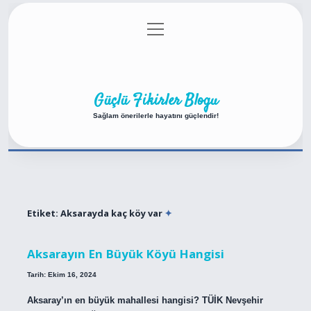
menüyü
Anasayfa
Gizlilik Politikası
Yasal Uyarı
aç
Hakkımızda
Güçlü Fikirler Blogu
Sağlam önerilerle hayatını güçlendir!
Etiket:
Aksarayda kaç köy var
Aksarayın En Büyük Köyü Hangisi
Tarih: Ekim 16, 2024
Aksaray’ın en büyük mahallesi hangisi? TÜİK Nevşehir