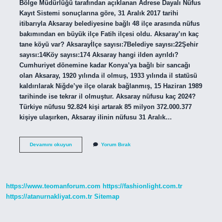
Bölge Müdürlüğü tarafından açıklanan Adrese Dayalı Nüfus
Kayıt Sistemi sonuçlarına göre, 31 Aralık 2017 tarihi
itibarıyla Aksaray belediyesine bağlı 48 ilçe arasında nüfus
bakımından en büyük ilçe Fatih ilçesi oldu. Aksaray’ın kaç
tane köyü var? Aksarayİlçe sayısı:7Belediye sayısı:22Şehir
sayısı:14Köy sayısı:174 Aksaray hangi ilden ayrıldı?
Cumhuriyet dönemine kadar Konya’ya bağlı bir sancağı
olan Aksaray, 1920 yılında il olmuş, 1933 yılında il statüsü
kaldırılarak Niğde’ye ilçe olarak bağlanmış, 15 Haziran 1989
tarihinde ise tekrar il olmuştur. Aksaray nüfusu kaç 2024?
Türkiye nüfusu 92.824 kişi artarak 85 milyon 372.000.377
kişiye ulaşırken, Aksaray ilinin nüfusu 31 Aralık…
Aksarayın
Devamını okuyun
Yorum Bırak
En
Büyük
Köyü
Hangisi
https://www.teomanforum.com
https://fashionlight.com.tr
https://atanurnakliyat.com.tr
Sitemap