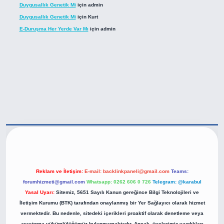
Duygusallık Genetik Mi
için
admin
Duygusallık Genetik Mi
için
Kurt
E-Duruşma Her Yerde Var Mı
için
admin
ps://betexper.live/
Reklam ve İletişim:
E-mail:
backlinkpaneli@gmail.com
Teams:
forumhizmeti@gmail.com
Whatsapp: 0262 606 0 726
Telegram: @karabul
Yasal Uyarı:
Sitemiz, 5651 Sayılı Kanun gereğince Bilgi Teknolojileri ve
İletişim Kurumu (BTK) tarafından onaylanmış bir Yer Sağlayıcı olarak hizmet
vermektedir. Bu nedenle, sitedeki içerikleri proaktif olarak denetleme veya
araştırma yükümlülüğümüz bulunmamaktadır. Ancak, üyelerimiz yazdıkları