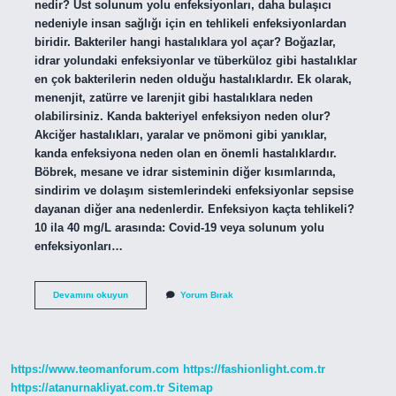
nedir? Üst solunum yolu enfeksiyonları, daha bulaşıcı
nedeniyle insan sağlığı için en tehlikeli enfeksiyonlardan
biridir. Bakteriler hangi hastalıklara yol açar? Boğazlar,
idrar yolundaki enfeksiyonlar ve tüberküloz gibi hastalıklar
en çok bakterilerin neden olduğu hastalıklardır. Ek olarak,
menenjit, zatürre ve larenjit gibi hastalıklara neden
olabilirsiniz. Kanda bakteriyel enfeksiyon neden olur?
Akciğer hastalıkları, yaralar ve pnömoni gibi yanıklar,
kanda enfeksiyona neden olan en önemli hastalıklardır.
Böbrek, mesane ve idrar sisteminin diğer kısımlarında,
sindirim ve dolaşım sistemlerindeki enfeksiyonlar sepsise
dayanan diğer ana nedenlerdir. Enfeksiyon kaçta tehlikeli?
10 ila 40 mg/L arasında: Covid-19 veya solunum yolu
enfeksiyonları…
Bakteriyel
Devamını okuyun
Yorum Bırak
Enfeksiyon
Tehlikeli
Midir
https://www.teomanforum.com
https://fashionlight.com.tr
https://atanurnakliyat.com.tr
Sitemap