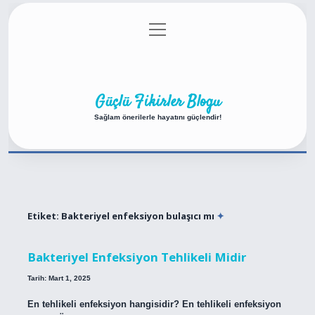
menüyü
Anasayfa
Gizlilik Politikası
Yasal Uyarı
aç
Hakkımızda
Güçlü Fikirler Blogu
Sağlam önerilerle hayatını güçlendir!
Etiket:
Bakteriyel enfeksiyon bulaşıcı mı
Bakteriyel Enfeksiyon Tehlikeli Midir
Tarih: Mart 1, 2025
En tehlikeli enfeksiyon hangisidir? En tehlikeli enfeksiyon