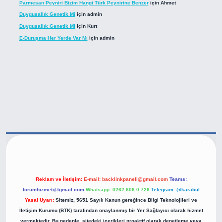
Parmesan Peyniri Bizim Hangi Türk Peynirine Benzer
için
Ahmet
Duygusallık Genetik Mi
için
admin
Duygusallık Genetik Mi
için
Kurt
E-Duruşma Her Yerde Var Mı
için
admin
ttps://betexper.live/
Reklam ve İletişim:
E-mail:
backlinkpaneli@gmail.com
Teams:
forumhizmeti@gmail.com
Whatsapp: 0262 606 0 726
Telegram: @karabul
Yasal Uyarı:
Sitemiz, 5651 Sayılı Kanun gereğince Bilgi Teknolojileri ve
İletişim Kurumu (BTK) tarafından onaylanmış bir Yer Sağlayıcı olarak hizmet
vermektedir. Bu nedenle, sitedeki içerikleri proaktif olarak denetleme veya