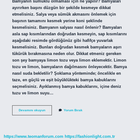
Bamyanın sümüklü olmaması için ne yapılır? Bamyaları
ayırırken başını düzgün bir şekilde kesmeye dikkat
etmelisiniz. Salya veya sümük akmasını önlemek için
başının tamamını kesmek yerine koni şeklinde
kesmelisiniz. Bamyanın salyası nasıl önlenir? Bamyaları
asla sap kısımlarından doğrudan kesmeyin, sap kısımlarını
aşağıdaki resimde gördüğünüz gibi hafifçe yuvarlak
kesmelisiniz. Bunları doğrudan kesmek bamyaların aşırı
tükürük bırakmasına neden olur. Dikkat etmeniz gereken
son şey bamyaya limon tozu veya limon eklemektir. Limon
tozu ve limon, bamyaların dağılmasını önleyecektir. Bamya
nasıl suda bekletilir? Şoklama yönteminde; öncelikle en
taze, en güçlü ve eşit büyüklükteki bamya kabuklarını
seçmelisiniz. Ayıklanmış bamya kabuklarını, içine deniz
tuzu ve limon suyu…
Bamyanın
Devamını okuyun
Yorum Bırak
Salyalanmaması
Için
Ne
Yapmak
Lazım
https://www.teomanforum.com
https://fashionlight.com.tr