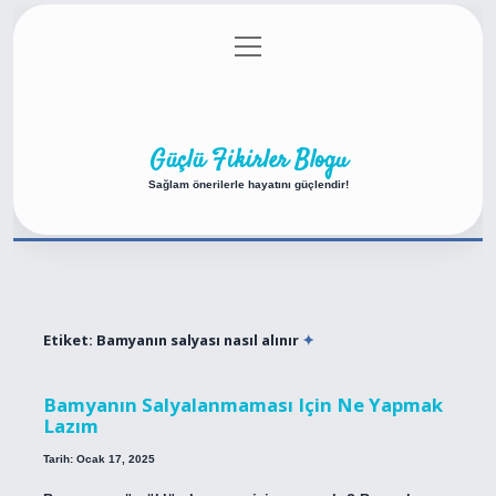
menüyü
Anasayfa
Gizlilik Politikası
Yasal Uyarı
aç
Hakkımızda
Güçlü Fikirler Blogu
Sağlam önerilerle hayatını güçlendir!
Etiket:
Bamyanın salyası nasıl alınır
Bamyanın Salyalanmaması Için Ne Yapmak
Lazım
Tarih: Ocak 17, 2025