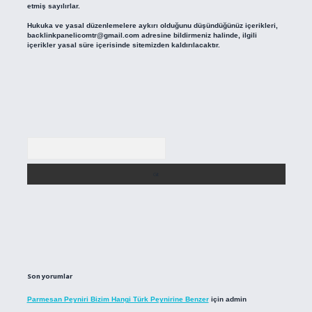
etmiş sayılırlar.
Hukuka ve yasal düzenlemelere aykırı olduğunu düşündüğünüz içerikleri,
backlinkpanelicomtr@gmail.com
adresine bildirmeniz halinde, ilgili
içerikler yasal süre içerisinde sitemizden kaldırılacaktır.
Arama
Son yorumlar
Parmesan Peyniri Bizim Hangi Türk Peynirine Benzer
için
admin