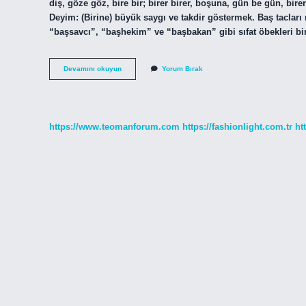
diş, göze göz, bire bir; birer birer, boşuna, gün be gün, bi
Deyim: (Birine) büyük saygı ve takdir göstermek. Baş tacları 
“başsavcı”, “başhekim” ve “başbakan” gibi sıfat öbekleri birl
Baş
Devamını okuyun
Yorum Bırak
Tacı
Etmek
Nasıl
Yazılır
https://www.teomanforum.com
https://fashionlight.com.tr
ht