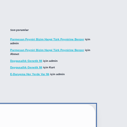
Son yorumlar
Parmesan Peyniri Bizim Hangi Türk Peynirine Benzer
için
admin
Parmesan Peyniri Bizim Hangi Türk Peynirine Benzer
için
Ahmet
Duygusallık Genetik Mi
için
admin
Duygusallık Genetik Mi
için
Kurt
E-Duruşma Her Yerde Var Mı
için
admin