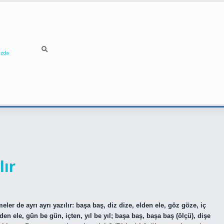
ızda
lır
meler de ayrı ayrı yazılır: başa baş, diz dize, elden ele, göz göze, iç
n ele, gün be gün, içten, yıl be yıl; başa baş, başa baş (ölçü), dişe