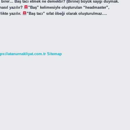
rer birer… Baş tacı etmek ne demektir? (Birine) büyük saygı duymak.
nasıl yazılır?
”Baş” kelimesiyle oluşturulan “headmaster”,
ikte yazılır.
”Baş tacı” sıfat öbeği olarak oluşturulmaz.…
tps://atanurnakliyat.com.tr
Sitemap