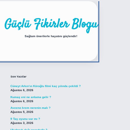
Güçlü Fikirler Blogu
Sağlam önerilerle hayatını güçlendir!
Sidebar
https://betexper.live/
Son Yazılar
Cüneyt Arkın’ın Köroğlu filmi kaç yılında çekildi ?
Ağustos 6, 2026
Kumaş eni ne anlama gelir ?
Ağustos 6, 2026
Aveeno krem nerenin malı ?
Ağustos 5, 2026
9 Taş oyunu var mı ?
Ağustos 3, 2026
Uludoruk dağı nerededir ?