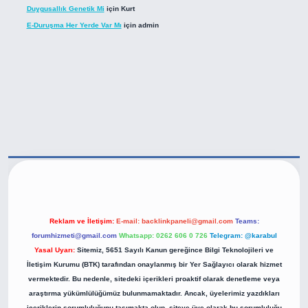
Duygusallık Genetik Mi
için
Kurt
E-Duruşma Her Yerde Var Mı
için
admin
tps://betexper.live/
Reklam ve İletişim:
E-mail:
backlinkpaneli@gmail.com
Teams:
forumhizmeti@gmail.com
Whatsapp: 0262 606 0 726
Telegram: @karabul
Yasal Uyarı:
Sitemiz, 5651 Sayılı Kanun gereğince Bilgi Teknolojileri ve
İletişim Kurumu (BTK) tarafından onaylanmış bir Yer Sağlayıcı olarak hizmet
vermektedir. Bu nedenle, sitedeki içerikleri proaktif olarak denetleme veya
araştırma yükümlülüğümüz bulunmamaktadır. Ancak, üyelerimiz yazdıkları
içeriklerin sorumluluğunu taşımakta olup, siteye üye olarak bu sorumluluğu