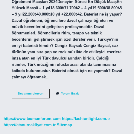
Öğretmeni Maaşları 2024Deneyim Süresi En Düşük MaaşEn
Yüksek Maaş0 – 1 yıl18.600₺31.700₺2 – 4 yıl19.500₺38.800₺5
– 9 yıl22.200₺40.000₺10 yıl +22.800₺42. Baterist ne iş yapar?
Davul öğretmeni, öğrencilere davul çalmayı öğreten ve
müzik becerilerini geliştiren profesyoneldir. Davul
öğretmenleri, öğrencilerin ritim, tempo ve teknik
becerilerini geliştirmek için özel dersler verir. Türkiye’nin
en iyi bateristi kimdir? Cengiz Baysal: Cengiz Baysal, caz
türünün yanı sıra pop ve rock müzikte de etkileyici eserlere
imza atan en iyi Türk davulcularından biridir. Çaldığı
ritimler, Türk müziğinin uluslararası alanda tanınmasına
katkıda bulunmuştur. Baterist olmak için ne yapmalı? Davul
çalmayı öğrenmek…
Baterist
Devamını okuyun
Yorum Bırak
Ne
Yapar
https://www.teomanforum.com
https://fashionlight.com.tr
https://atanurnakliyat.com.tr
Sitemap