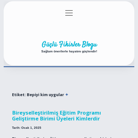
menüyü
Anasayfa
Gizlilik Politikası
Yasal Uyarı
aç
Hakkımızda
Güçlü Fikirler Blogu
Sağlam önerilerle hayatını güçlendir!
Etiket:
Bepiyi kim uygular
Bireyselleştirilmiş Eğitim Programı
Geliştirme Birimi Üyeleri Kimlerdir
Tarih: Ocak 1, 2025