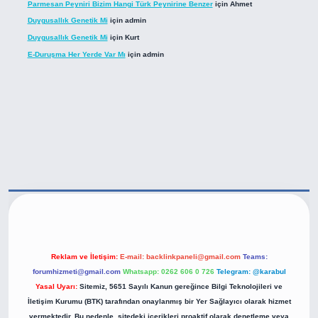
Parmesan Peyniri Bizim Hangi Türk Peynirine Benzer
için
Ahmet
Duygusallık Genetik Mi
için
admin
Duygusallık Genetik Mi
için
Kurt
E-Duruşma Her Yerde Var Mı
için
admin
tps://betexper.live/
Reklam ve İletişim:
E-mail:
backlinkpaneli@gmail.com
Teams:
forumhizmeti@gmail.com
Whatsapp: 0262 606 0 726
Telegram: @karabul
Yasal Uyarı:
Sitemiz, 5651 Sayılı Kanun gereğince Bilgi Teknolojileri ve
İletişim Kurumu (BTK) tarafından onaylanmış bir Yer Sağlayıcı olarak hizmet
vermektedir. Bu nedenle, sitedeki içerikleri proaktif olarak denetleme veya