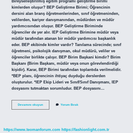
Bireyselleştirilmiş eğitim programı geliştirme birimi
kimlerden oluşur? BEP Geliştirme Birimi; Öğrencinin
dersini alan branş öğretmenlerinden, sınıf öğretmeninden,
velilerden, kariyer danışmanından, müdürden ve müdür
yardımcısından oluşur. BEP Geliştirme Biriminde
öğrenciler de yer alır. IEP Geliştirme Birimine müdür veya
müdür tarafından atanan bir müdür yardımcısı başkanlık
eder. BEP ekibinde kimler vardır? Tanılama sürecinde; sınıf
öğretmeni, psikolojik danışman, okul müdürü, veliler ve
öğrenciler birlikte çalışır. BEP Birim Başkani kimdir? Birim
Başkanı (Birim Başkanı, müdür veya onun görevlendirdiği
kişidir). Karar, BEP Birimi tarafından toplantıda verilmelidir.
*BEP planı, öğrencinin ihtiyaç duyduğu derslerden
oluşturulur. *IEP Ekip Lideri ve Sınıf/Sınıf Danışmanı, IEP
dosyasını tutmaktan sorumludur. BEP dosyasını…
Bireyselleştirilmiş
Devamını okuyun
Yorum Bırak
Eğitim
Programı
Geliştirme
Birimi
Üyeleri
https://www.teomanforum.com
https://fashionlight.com.tr
Kimlerdir