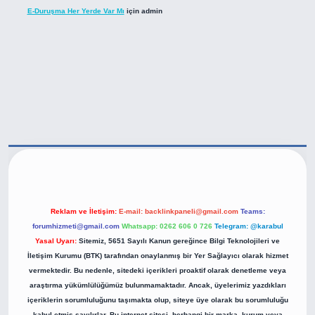
E-Duruşma Her Yerde Var Mı
için
admin
tps://betexper.live/
Reklam ve İletişim:
E-mail:
backlinkpaneli@gmail.com
Teams:
forumhizmeti@gmail.com
Whatsapp: 0262 606 0 726
Telegram: @karabul
Yasal Uyarı:
Sitemiz, 5651 Sayılı Kanun gereğince Bilgi Teknolojileri ve
İletişim Kurumu (BTK) tarafından onaylanmış bir Yer Sağlayıcı olarak hizmet
vermektedir. Bu nedenle, sitedeki içerikleri proaktif olarak denetleme veya
araştırma yükümlülüğümüz bulunmamaktadır. Ancak, üyelerimiz yazdıkları
içeriklerin sorumluluğunu taşımakta olup, siteye üye olarak bu sorumluluğu
kabul etmiş sayılırlar. Bu internet sitesi, herhangi bir marka, kurum veya