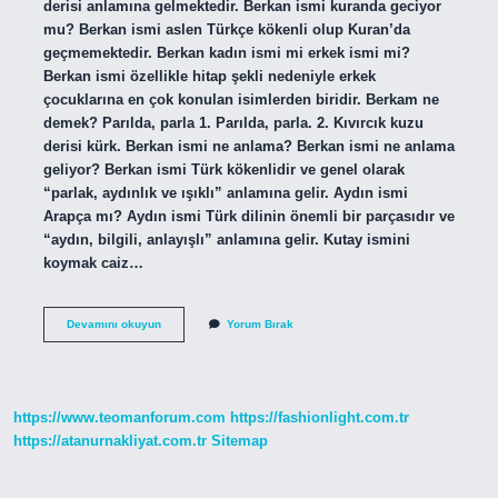
derisi anlamına gelmektedir. Berkan ismi kuranda geciyor
mu? Berkan ismi aslen Türkçe kökenli olup Kuran’da
geçmemektedir. Berkan kadın ismi mi erkek ismi mi?
Berkan ismi özellikle hitap şekli nedeniyle erkek
çocuklarına en çok konulan isimlerden biridir. Berkam ne
demek? Parılda, parla 1. Parılda, parla. 2. Kıvırcık kuzu
derisi kürk. Berkan ismi ne anlama? Berkan ismi ne anlama
geliyor? Berkan ismi Türk kökenlidir ve genel olarak
“parlak, aydınlık ve ışıklı” anlamına gelir. Aydın ismi
Arapça mı? Aydın ismi Türk dilinin önemli bir parçasıdır ve
“aydın, bilgili, anlayışlı” anlamına gelir. Kutay ismini
koymak caiz…
Berkan
Devamını okuyun
Yorum Bırak
Ismi
Ne
Anlama
Gelir
https://www.teomanforum.com
https://fashionlight.com.tr
https://atanurnakliyat.com.tr
Sitemap