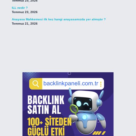
Temmuz 25, 2026
ILL nedir ?
Temmuz 23, 2026
Anayasa Mahkemesi ilk kez hangi anayasamızda yer almıştır ?
Temmuz 21, 2026