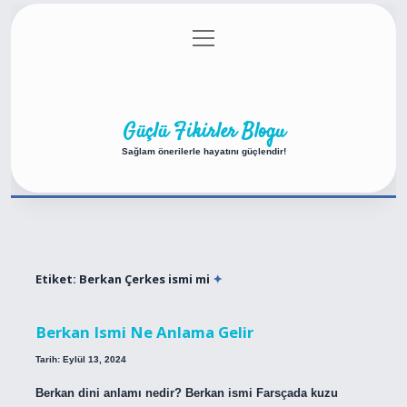
menüyü
Anasayfa
Gizlilik Politikası
Yasal Uyarı
aç
Hakkımızda
Güçlü Fikirler Blogu
Sağlam önerilerle hayatını güçlendir!
Etiket:
Berkan Çerkes ismi mi
Berkan Ismi Ne Anlama Gelir
Tarih: Eylül 13, 2024
Berkan dini anlamı nedir? Berkan ismi Farsçada kuzu