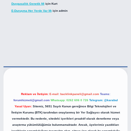
Duygusallık Genetik Mi
için
Kurt
E-Duruşma Her Yerde Var Mı
için
admin
tps://betexper.live/
Reklam ve İletişim:
E-mail:
backlinkpaneli@gmail.com
Teams:
forumhizmeti@gmail.com
Whatsapp: 0262 606 0 726
Telegram: @karabul
Yasal Uyarı:
Sitemiz, 5651 Sayılı Kanun gereğince Bilgi Teknolojileri ve
İletişim Kurumu (BTK) tarafından onaylanmış bir Yer Sağlayıcı olarak hizmet
vermektedir. Bu nedenle, sitedeki içerikleri proaktif olarak denetleme veya
araştırma yükümlülüğümüz bulunmamaktadır. Ancak, üyelerimiz yazdıkları
içeriklerin sorumluluğunu taşımakta olup, siteye üye olarak bu sorumluluğu