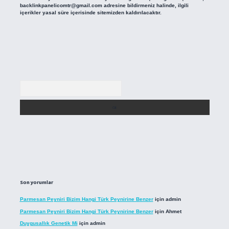
backlinkpanelicomtr@gmail.com
adresine bildirmeniz halinde, ilgili
içerikler yasal süre içerisinde sitemizden kaldırılacaktır.
Arama
Son yorumlar
Parmesan Peyniri Bizim Hangi Türk Peynirine Benzer
için
admin
Parmesan Peyniri Bizim Hangi Türk Peynirine Benzer
için
Ahmet
Duygusallık Genetik Mi
için
admin