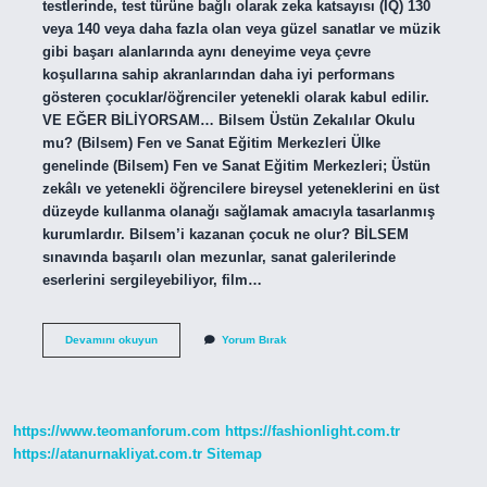
testlerinde, test türüne bağlı olarak zeka katsayısı (IQ) 130
veya 140 veya daha fazla olan veya güzel sanatlar ve müzik
gibi başarı alanlarında aynı deneyime veya çevre
koşullarına sahip akranlarından daha iyi performans
gösteren çocuklar/öğrenciler yetenekli olarak kabul edilir.
VE EĞER BİLİYORSAM… Bilsem Üstün Zekalılar Okulu
mu? (Bilsem) Fen ve Sanat Eğitim Merkezleri Ülke
genelinde (Bilsem) Fen ve Sanat Eğitim Merkezleri; Üstün
zekâlı ve yetenekli öğrencilere bireysel yeteneklerini en üst
düzeyde kullanma olanağı sağlamak amacıyla tasarlanmış
kurumlardır. Bilsem’i kazanan çocuk ne olur? BİLSEM
sınavında başarılı olan mezunlar, sanat galerilerinde
eserlerini sergileyebiliyor, film…
Bi̇Lsem
Devamını okuyun
Yorum Bırak
Öğrencileri
Üstün
Zekalı
Mı
https://www.teomanforum.com
https://fashionlight.com.tr
https://atanurnakliyat.com.tr
Sitemap