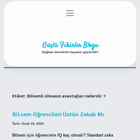
menüyü
Anasayfa
Gizlilik Politikası
Yasal Uyarı
aç
Hakkımızda
Güçlü Fikirler Blogu
Sağlam önerilerle hayatını güçlendir!
Etiket:
Bilsemli olmanın avantajları nelerdir
Bi̇Lsem Öğrencileri Üstün Zekalı Mı
Tarih: Ocak 19, 2025
Bilsem için öğrencinin IQ kaç olmalı? Standart zeka