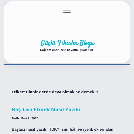
menüyü
Anasayfa
Gizlilik Politikası
Yasal Uyarı
aç
Hakkımızda
Güçlü Fikirler Blogu
Sağlam önerilerle hayatını güçlendir!
Etiket:
Binbir derde deva olmak ne demek
Baş Tacı Etmek Nasıl Yazılır
Tarih: Mart 2, 2025
Baştacı nasıl yazılır TDK? İsim hâli ve iyelik ekleri alan