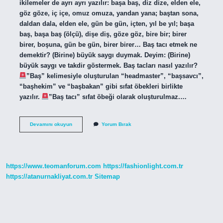
ikilemeler de ayrı ayrı yazılır: başa baş, diz dize, elden ele,
göz göze, iç içe, omuz omuza, yandan yana; baştan sona,
daldan dala, elden ele, gün be gün, içten, yıl be yıl; başa
baş, başa baş (ölçü), dişe diş, göze göz, bire bir; birer
birer, boşuna, gün be gün, birer birer… Baş tacı etmek ne
demektir? (Birine) büyük saygı duymak. Deyim: (Birine)
büyük saygı ve takdir göstermek. Baş tacları nasıl yazılır?
”Baş” kelimesiyle oluşturulan “headmaster”, “başsavcı”,
“başhekim” ve “başbakan” gibi sıfat öbekleri birlikte
yazılır.
”Baş tacı” sıfat öbeği olarak oluşturulmaz.…
Baş
Devamını okuyun
Yorum Bırak
Tacı
Etmek
Nasıl
Yazılır
https://www.teomanforum.com
https://fashionlight.com.tr
https://atanurnakliyat.com.tr
Sitemap