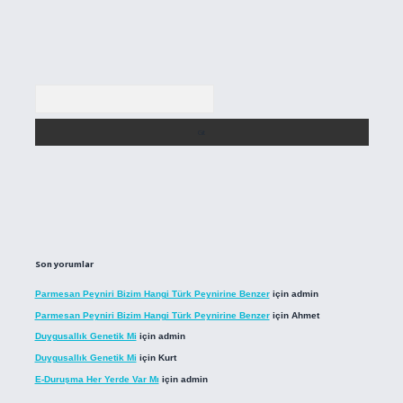
Arama
Son yorumlar
Parmesan Peyniri Bizim Hangi Türk Peynirine Benzer
için
admin
Parmesan Peyniri Bizim Hangi Türk Peynirine Benzer
için
Ahmet
Duygusallık Genetik Mi
için
admin
Duygusallık Genetik Mi
için
Kurt
E-Duruşma Her Yerde Var Mı
için
admin