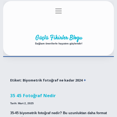
menüyü
Anasayfa
Gizlilik Politikası
Yasal Uyarı
aç
Hakkımızda
Güçlü Fikirler Blogu
Sağlam önerilerle hayatını güçlendir!
Etiket:
Biyometrik fotoğraf ne kadar 2024
35 45 Fotoğraf Nedir
Tarih: Mart 2, 2025
35-45 biyometrik fotoğraf nedir? Bu uzunluktan daha format