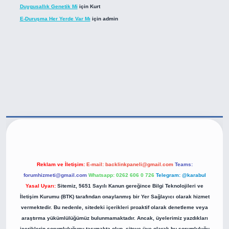
Duygusallık Genetik Mi
için
Kurt
E-Duruşma Her Yerde Var Mı
için
admin
tps://betexper.live/
Reklam ve İletişim:
E-mail:
backlinkpaneli@gmail.com
Teams:
forumhizmeti@gmail.com
Whatsapp: 0262 606 0 726
Telegram: @karabul
Yasal Uyarı:
Sitemiz, 5651 Sayılı Kanun gereğince Bilgi Teknolojileri ve
İletişim Kurumu (BTK) tarafından onaylanmış bir Yer Sağlayıcı olarak hizmet
vermektedir. Bu nedenle, sitedeki içerikleri proaktif olarak denetleme veya
araştırma yükümlülüğümüz bulunmamaktadır. Ancak, üyelerimiz yazdıkları
içeriklerin sorumluluğunu taşımakta olup, siteye üye olarak bu sorumluluğu