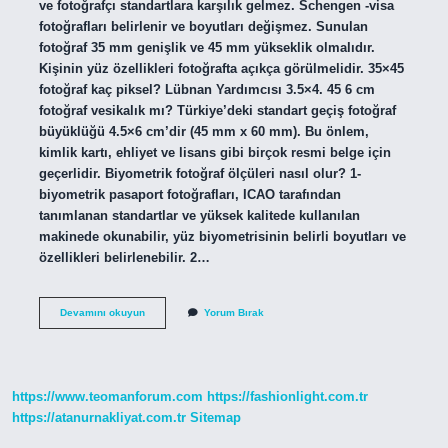
ve fotoğrafçı standartlara karşılık gelmez. Schengen -visa
fotoğrafları belirlenir ve boyutları değişmez. Sunulan
fotoğraf 35 mm genişlik ve 45 mm yükseklik olmalıdır.
Kişinin yüz özellikleri fotoğrafta açıkça görülmelidir. 35×45
fotoğraf kaç piksel? Lübnan Yardımcısı 3.5×4. 45 6 cm
fotoğraf vesikalık mı? Türkiye’deki standart geçiş fotoğraf
büyüklüğü 4.5×6 cm’dir (45 mm x 60 mm). Bu önlem,
kimlik kartı, ehliyet ve lisans gibi birçok resmi belge için
geçerlidir. Biyometrik fotoğraf ölçüleri nasıl olur? 1-
biyometrik pasaport fotoğrafları, ICAO tarafından
tanımlanan standartlar ve yüksek kalitede kullanılan
makinede okunabilir, yüz biyometrisinin belirli boyutları ve
özellikleri belirlenebilir. 2…
35
Devamını okuyun
Yorum Bırak
45
Fotoğraf
Nedir
https://www.teomanforum.com
https://fashionlight.com.tr
https://atanurnakliyat.com.tr
Sitemap