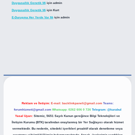
Duygusallık Genetik Mi
için
admin
Duygusallık Genetik Mi
için
Kurt
E-Duruşma Her Yerde Var Mı
için
admin
live/
Reklam ve İletişim:
E-mail:
backlinkpaneli@gmail.com
Teams:
forumhizmeti@gmail.com
Whatsapp: 0262 606 0 726
Telegram: @karabul
Yasal Uyarı:
Sitemiz, 5651 Sayılı Kanun gereğince Bilgi Teknolojileri ve
İletişim Kurumu (BTK) tarafından onaylanmış bir Yer Sağlayıcı olarak hizmet
vermektedir. Bu nedenle, sitedeki içerikleri proaktif olarak denetleme veya
araştırma yükümlülüğümüz bulunmamaktadır. Ancak, üyelerimiz yazdıkları