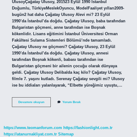
UlusoyÇağatay Ulusoy, 201523 Eylül 1990 İstanbul
Doğumlu, TürkiyeMeslekOyuncu, ModelFaaliyet yılları2009-
bugün2 hat daha Çağatay Ulusoy Alevi mi? 23 Eylül
1990’da İstanbul’da doğdu. Çağatay Ulusoy, baba tarafından
Bulgaristan göçmeni, anne tarafından ise Boşnak
kökenlidir. Lisans eğitimini İstanbul Üniversitesi Orman
Fakültesi Sulama Sistemleri Bölümü’nde tamamladı.
Çağatay Ulusoy ne göçmeni? Çağatay Ulusoy, 23 Eylül
1990’da İstanbul’da doğdu. Çağatay Ulusoy, annesi
tarafından Boşnak kökenli, babası tarafından ise
Bulgaristan göçmeni bir ailenin çocuğu olarak dünyaya
geldi. Çağatay Ulusoy Delibalda kaç kilo? Çağatay Ulusoy,
filmle 7. yaşını kutladı. Serenay Çağatay sevgili mi? Ulusoy
ise bu iddiaları yalanlayarak, “Elbette yüreğimiz uyuştu,…
Çağatay
Devamını okuyun
Yorum Bırak
Ulusoy
Kaç
Doğumlu
https://www.teomanforum.com
https://fashionlight.com.tr
https://atanurnakliyat.com.tr
Sitemap