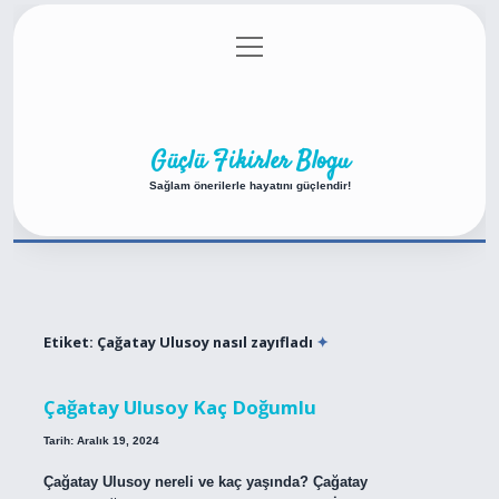
menüyü
Anasayfa
Gizlilik Politikası
Yasal Uyarı
aç
Hakkımızda
Güçlü Fikirler Blogu
Sağlam önerilerle hayatını güçlendir!
Etiket:
Çağatay Ulusoy nasıl zayıfladı
Çağatay Ulusoy Kaç Doğumlu
Tarih: Aralık 19, 2024
Çağatay Ulusoy nereli ve kaç yaşında? Çağatay