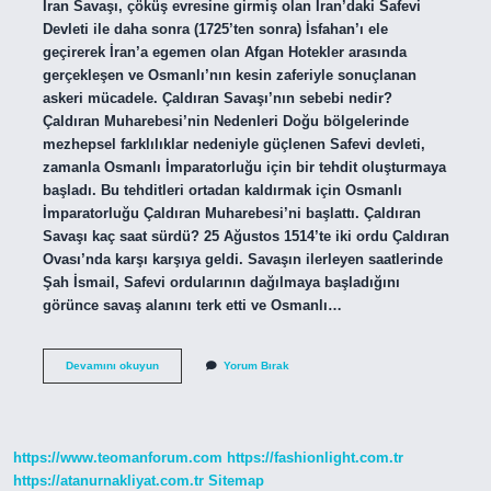
İran Savaşı, çöküş evresine girmiş olan İran’daki Safevi
Devleti ile daha sonra (1725’ten sonra) İsfahan’ı ele
geçirerek İran’a egemen olan Afgan Hotekler arasında
gerçekleşen ve Osmanlı’nın kesin zaferiyle sonuçlanan
askeri mücadele. Çaldıran Savaşı’nın sebebi nedir?
Çaldıran Muharebesi’nin Nedenleri Doğu bölgelerinde
mezhepsel farklılıklar nedeniyle güçlenen Safevi devleti,
zamanla Osmanlı İmparatorluğu için bir tehdit oluşturmaya
başladı. Bu tehditleri ortadan kaldırmak için Osmanlı
İmparatorluğu Çaldıran Muharebesi’ni başlattı. Çaldıran
Savaşı kaç saat sürdü? 25 Ağustos 1514’te iki ordu Çaldıran
Ovası’nda karşı karşıya geldi. Savaşın ilerleyen saatlerinde
Şah İsmail, Safevi ordularının dağılmaya başladığını
görünce savaş alanını terk etti ve Osmanlı…
Çaldıran
Devamını okuyun
Yorum Bırak
Savaşı
Kaç
Kişi
https://www.teomanforum.com
https://fashionlight.com.tr
https://atanurnakliyat.com.tr
Sitemap