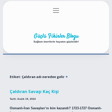
menüyü
Anasayfa
Gizlilik Politikası
Yasal Uyarı
aç
Hakkımızda
Güçlü Fikirler Blogu
Sağlam önerilerle hayatını güçlendir!
Etiket:
Çaldıran adı nereden gelir
Çaldıran Savaşı Kaç Kişi
Tarih: Aralık 19, 2024
Osmanlı-İran Savaşları’nı kim kazandı? 1723-1727 Osmanlı-