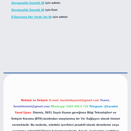
Duygusallık Genetik Mi
için
admin
Duygusallık Genetik Mi
için
Kurt
E-Duruşma Her Yerde Var Mı
için
admin
tps://betexper.live/
Reklam ve İletişim:
E-mail:
backlinkpaneli@gmail.com
Teams:
forumhizmeti@gmail.com
Whatsapp: 0262 606 0 726
Telegram: @karabul
Yasal Uyarı:
Sitemiz, 5651 Sayılı Kanun gereğince Bilgi Teknolojileri ve
İletişim Kurumu (BTK) tarafından onaylanmış bir Yer Sağlayıcı olarak hizmet
vermektedir. Bu nedenle, sitedeki içerikleri proaktif olarak denetleme veya
araştırma yükümlülüğümüz bulunmamaktadır. Ancak, üyelerimiz yazdıkları