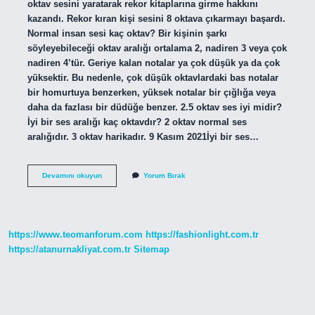
oktav sesini yaratarak rekor kitaplarına girme hakkını
kazandı. Rekor kıran kişi sesini 8 oktava çıkarmayı başardı.
Normal insan sesi kaç oktav? Bir kişinin şarkı
söyleyebileceği oktav aralığı ortalama 2, nadiren 3 veya çok
nadiren 4’tür. Geriye kalan notalar ya çok düşük ya da çok
yüksektir. Bu nedenle, çok düşük oktavlardaki bas notalar
bir homurtuya benzerken, yüksek notalar bir çığlığa veya
daha da fazlası bir düdüğe benzer. 2.5 oktav ses iyi midir?
İyi bir ses aralığı kaç oktavdır? 2 oktav normal ses
aralığıdır. 3 oktav harikadır. 9 Kasım 2021İyi bir ses…
Kadın
Devamını okuyun
Yorum Bırak
Sesi
Kaç
Oktav
https://www.teomanforum.com
https://fashionlight.com.tr
https://atanurnakliyat.com.tr
Sitemap