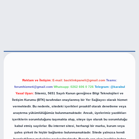
ps://betexper.live/
Reklam ve İletişim:
E-mail:
backlinkpaneli@gmail.com
Teams:
forumhizmeti@gmail.com
Whatsapp: 0262 606 0 726
Telegram: @karabul
Yasal Uyarı:
Sitemiz, 5651 Sayılı Kanun gereğince Bilgi Teknolojileri ve
İletişim Kurumu (BTK) tarafından onaylanmış bir Yer Sağlayıcı olarak hizmet
vermektedir. Bu nedenle, sitedeki içerikleri proaktif olarak denetleme veya
araştırma yükümlülüğümüz bulunmamaktadır. Ancak, üyelerimiz yazdıkları
içeriklerin sorumluluğunu taşımakta olup, siteye üye olarak bu sorumluluğu
kabul etmiş sayılırlar. Bu internet sitesi, herhangi bir marka, kurum veya
şahıs şirketi ile hiçbir bağlantısı bulunmamaktadır. Sitede yalnızca kendi
hazırladığımız makaleler paylaşılmaktadır. Burada yer alan içerikler haber