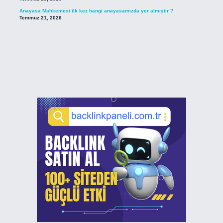
Anayasa Mahkemesi ilk kez hangi anayasamızda yer almıştır ?
Temmuz 21, 2026