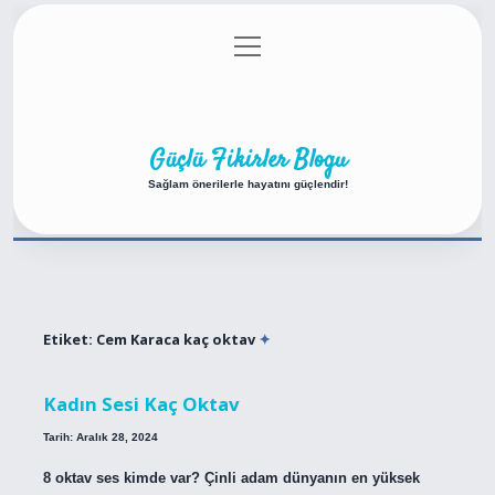
menüyü
Anasayfa
Gizlilik Politikası
Yasal Uyarı
aç
Hakkımızda
Güçlü Fikirler Blogu
Sağlam önerilerle hayatını güçlendir!
Etiket:
Cem Karaca kaç oktav
Kadın Sesi Kaç Oktav
Tarih: Aralık 28, 2024
8 oktav ses kimde var? Çinli adam dünyanın en yüksek