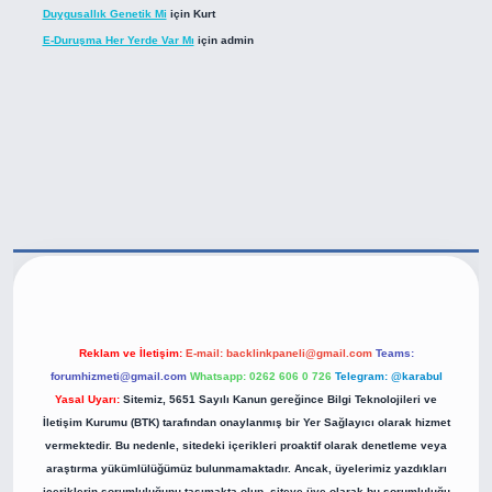
Duygusallık Genetik Mi
için
Kurt
E-Duruşma Her Yerde Var Mı
için
admin
tps://betexper.live/
Reklam ve İletişim:
E-mail:
backlinkpaneli@gmail.com
Teams:
forumhizmeti@gmail.com
Whatsapp: 0262 606 0 726
Telegram: @karabul
Yasal Uyarı:
Sitemiz, 5651 Sayılı Kanun gereğince Bilgi Teknolojileri ve
İletişim Kurumu (BTK) tarafından onaylanmış bir Yer Sağlayıcı olarak hizmet
vermektedir. Bu nedenle, sitedeki içerikleri proaktif olarak denetleme veya
araştırma yükümlülüğümüz bulunmamaktadır. Ancak, üyelerimiz yazdıkları
içeriklerin sorumluluğunu taşımakta olup, siteye üye olarak bu sorumluluğu