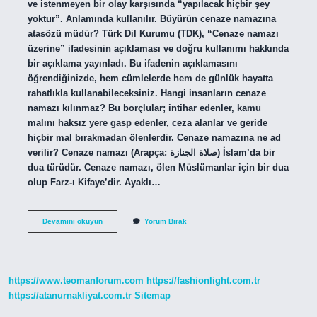
ve istenmeyen bir olay karşısında “yapılacak hiçbir şey
yoktur”. Anlamında kullanılır. Büyürün cenaze namazına
atasözü müdür? Türk Dil Kurumu (TDK), “Cenaze namazı
üzerine” ifadesinin açıklaması ve doğru kullanımı hakkında
bir açıklama yayınladı. Bu ifadenin açıklamasını
öğrendiğinizde, hem cümlelerde hem de günlük hayatta
rahatlıkla kullanabileceksiniz. Hangi insanların cenaze
namazı kılınmaz? Bu borçlular; intihar edenler, kamu
malını haksız yere gasp edenler, ceza alanlar ve geride
hiçbir mal bırakmadan ölenlerdir. Cenaze namazına ne ad
verilir? Cenaze namazı (Arapça: صلاة الجنازة) İslam’da bir
dua türüdür. Cenaze namazı, ölen Müslümanlar için bir dua
olup Farz-ı Kifaye’dir. Ayaklı…
Buyrun
Devamını okuyun
Yorum Bırak
Cenaze
Namazına
Ne
Demek
https://www.teomanforum.com
https://fashionlight.com.tr
https://atanurnakliyat.com.tr
Sitemap