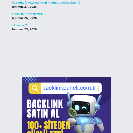
Koç erkeği yatakta nasıl kadınlardan hoşlanır ?
Temmuz 27, 2026
Kibirli fakir ne demek ?
Temmuz 25, 2026
ILL nedir ?
Temmuz 23, 2026