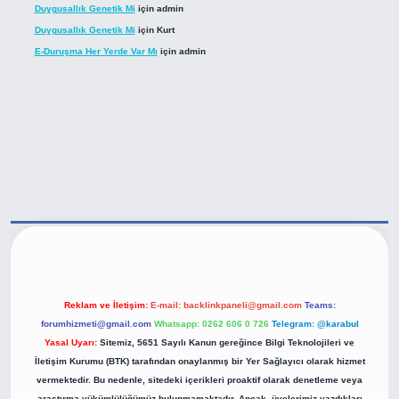
Duygusallık Genetik Mi
için
admin
Duygusallık Genetik Mi
için
Kurt
E-Duruşma Her Yerde Var Mı
için
admin
ttps://betexper.live/
Reklam ve İletişim:
E-mail:
backlinkpaneli@gmail.com
Teams:
forumhizmeti@gmail.com
Whatsapp: 0262 606 0 726
Telegram: @karabul
Yasal Uyarı:
Sitemiz, 5651 Sayılı Kanun gereğince Bilgi Teknolojileri ve
İletişim Kurumu (BTK) tarafından onaylanmış bir Yer Sağlayıcı olarak hizmet
vermektedir. Bu nedenle, sitedeki içerikleri proaktif olarak denetleme veya
araştırma yükümlülüğümüz bulunmamaktadır. Ancak, üyelerimiz yazdıkları