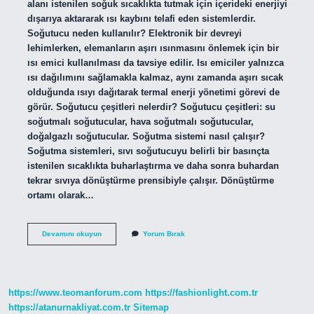
alanı istenilen soğuk sıcaklıkta tutmak için içerideki enerjiyi
dışarıya aktararak ısı kaybını telafi eden sistemlerdir.
Soğutucu neden kullanılır? Elektronik bir devreyi
lehimlerken, elemanların aşırı ısınmasını önlemek için bir
ısı emici kullanılması da tavsiye edilir. Isı emiciler yalnızca
ısı dağılımını sağlamakla kalmaz, aynı zamanda aşırı sıcak
olduğunda ısıyı dağıtarak termal enerji yönetimi görevi de
görür. Soğutucu çeşitleri nelerdir? Soğutucu çeşitleri: su
soğutmalı soğutucular, hava soğutmalı soğutucular,
doğalgazlı soğutucular. Soğutma sistemi nasıl çalışır?
Soğutma sistemleri, sıvı soğutucuyu belirli bir basınçta
istenilen sıcaklıkta buharlaştırma ve daha sonra buhardan
tekrar sıvıya dönüştürme prensibiyle çalışır. Dönüştürme
ortamı olarak…
Dökümde
Devamını okuyun
Yorum Bırak
Soğutucu
Nedir
https://www.teomanforum.com
https://fashionlight.com.tr
https://atanurnakliyat.com.tr
Sitemap