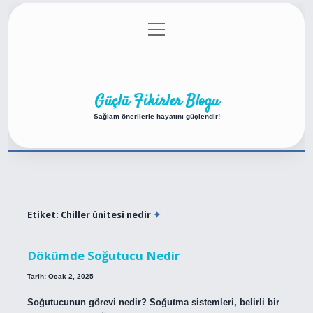
menüyü
Anasayfa
Gizlilik Politikası
Yasal Uyarı
aç
Hakkımızda
Güçlü Fikirler Blogu
Sağlam önerilerle hayatını güçlendir!
Etiket:
Chiller ünitesi nedir
Dökümde Soğutucu Nedir
Tarih: Ocak 2, 2025
Soğutucunun görevi nedir? Soğutma sistemleri, belirli bir