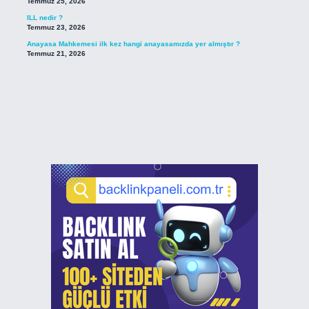
Temmuz 25, 2026
ILL nedir ?
Temmuz 23, 2026
Anayasa Mahkemesi ilk kez hangi anayasamızda yer almıştır ?
Temmuz 21, 2026