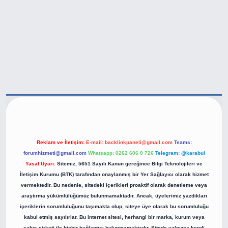
ttps://betexper.live/
Reklam ve İletişim:
E-mail:
backlinkpaneli@gmail.com
Teams:
forumhizmeti@gmail.com
Whatsapp: 0262 606 0 726
Telegram: @karabul
Yasal Uyarı:
Sitemiz, 5651 Sayılı Kanun gereğince Bilgi Teknolojileri ve
İletişim Kurumu (BTK) tarafından onaylanmış bir Yer Sağlayıcı olarak hizmet
vermektedir. Bu nedenle, sitedeki içerikleri proaktif olarak denetleme veya
araştırma yükümlülüğümüz bulunmamaktadır. Ancak, üyelerimiz yazdıkları
içeriklerin sorumluluğunu taşımakta olup, siteye üye olarak bu sorumluluğu
kabul etmiş sayılırlar. Bu internet sitesi, herhangi bir marka, kurum veya
şahıs şirketi ile hiçbir bağlantısı bulunmamaktadır. Sitede yalnızca kendi