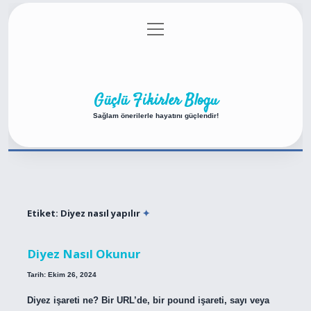
menüyü
Anasayfa
Gizlilik Politikası
Yasal Uyarı
aç
Hakkımızda
Güçlü Fikirler Blogu
Sağlam önerilerle hayatını güçlendir!
Etiket:
Diyez nasıl yapılır
Diyez Nasıl Okunur
Tarih: Ekim 26, 2024
Diyez işareti ne? Bir URL’de, bir pound işareti, sayı veya