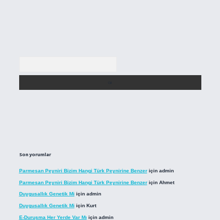
Arama
Son yorumlar
Parmesan Peyniri Bizim Hangi Türk Peynirine Benzer
için
admin
Parmesan Peyniri Bizim Hangi Türk Peynirine Benzer
için
Ahmet
Duygusallık Genetik Mi
için
admin
Duygusallık Genetik Mi
için
Kurt
E-Duruşma Her Yerde Var Mı
için
admin