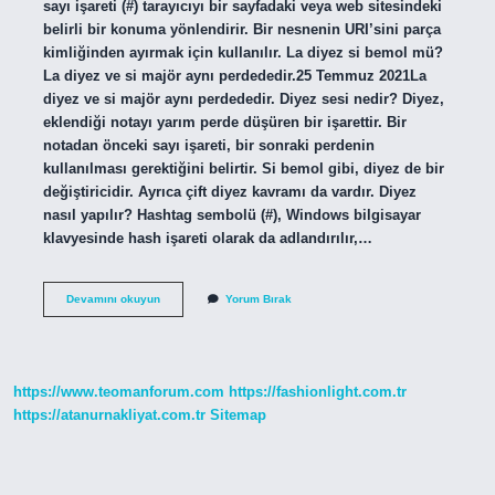
sayı işareti (#) tarayıcıyı bir sayfadaki veya web sitesindeki
belirli bir konuma yönlendirir. Bir nesnenin URI’sini parça
kimliğinden ayırmak için kullanılır. La diyez si bemol mü?
La diyez ve si majör aynı perdededir.25 Temmuz 2021La
diyez ve si majör aynı perdededir. Diyez sesi nedir? Diyez,
eklendiği notayı yarım perde düşüren bir işarettir. Bir
notadan önceki sayı işareti, bir sonraki perdenin
kullanılması gerektiğini belirtir. Si bemol gibi, diyez de bir
değiştiricidir. Ayrıca çift diyez kavramı da vardır. Diyez
nasıl yapılır? Hashtag sembolü (#), Windows bilgisayar
klavyesinde hash işareti olarak da adlandırılır,…
Diyez
Devamını okuyun
Yorum Bırak
Nasıl
Okunur
https://www.teomanforum.com
https://fashionlight.com.tr
https://atanurnakliyat.com.tr
Sitemap