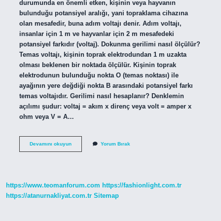
durumunda en önemli etken, kişinin veya hayvanın
bulunduğu potansiyel aralığı, yani topraklama cihazına
olan mesafedir, buna adım voltajı denir. Adım voltajı,
insanlar için 1 m ve hayvanlar için 2 m mesafedeki
potansiyel farkıdır (voltaj). Dokunma gerilimi nasıl ölçülür?
Temas voltajı, kişinin toprak elektrodundan 1 m uzakta
olması beklenen bir noktada ölçülür. Kişinin toprak
elektrodunun bulunduğu nokta O (temas noktası) ile
ayağının yere değdiği nokta B arasındaki potansiyel farkı
temas voltajıdır. Gerilimi nasıl hesaplanır? Denklemin
açılımı şudur: voltaj = akım x direnç veya volt = amper x
ohm veya V = A…
Adım
Devamını okuyun
Yorum Bırak
Gerilimi
Nasıl
Ölçülür
https://www.teomanforum.com
https://fashionlight.com.tr
https://atanurnakliyat.com.tr
Sitemap