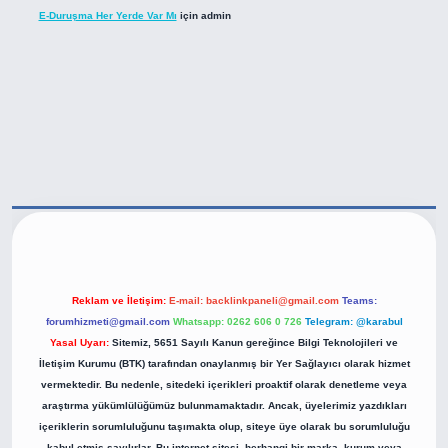
E-Duruşma Her Yerde Var Mı
için
admin
ttps://betexper.live/
Reklam ve İletişim:
E-mail:
backlinkpaneli@gmail.com
Teams:
forumhizmeti@gmail.com
Whatsapp: 0262 606 0 726
Telegram: @karabul
Yasal Uyarı:
Sitemiz, 5651 Sayılı Kanun gereğince Bilgi Teknolojileri ve
İletişim Kurumu (BTK) tarafından onaylanmış bir Yer Sağlayıcı olarak hizmet
vermektedir. Bu nedenle, sitedeki içerikleri proaktif olarak denetleme veya
araştırma yükümlülüğümüz bulunmamaktadır. Ancak, üyelerimiz yazdıkları
içeriklerin sorumluluğunu taşımakta olup, siteye üye olarak bu sorumluluğu
kabul etmiş sayılırlar. Bu internet sitesi, herhangi bir marka, kurum veya