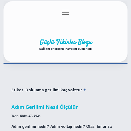
menüyü
Anasayfa
Gizlilik Politikası
Yasal Uyarı
aç
Hakkımızda
Güçlü Fikirler Blogu
Sağlam önerilerle hayatını güçlendir!
Etiket:
Dokunma gerilimi kaç volttur
Adım Gerilimi Nasıl Ölçülür
Tarih: Ekim 17, 2024
Adım gerilimi nedir? Adım voltajı nedir? Olası bir arıza