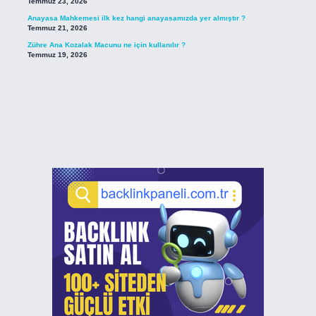
Temmuz 23, 2026
Anayasa Mahkemesi ilk kez hangi anayasamızda yer almıştır ?
Temmuz 21, 2026
Zühre Ana Kozalak Macunu ne için kullanılır ?
Temmuz 19, 2026