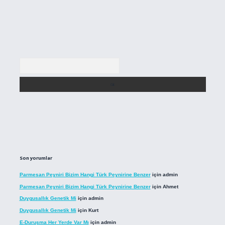
Arama
Son yorumlar
Parmesan Peyniri Bizim Hangi Türk Peynirine Benzer
için
admin
Parmesan Peyniri Bizim Hangi Türk Peynirine Benzer
için
Ahmet
Duygusallık Genetik Mi
için
admin
Duygusallık Genetik Mi
için
Kurt
E-Duruşma Her Yerde Var Mı
için
admin