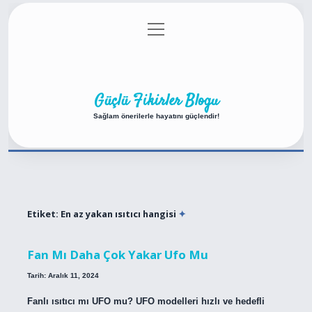
menüyü
Anasayfa
Gizlilik Politikası
Yasal Uyarı
aç
Hakkımızda
Güçlü Fikirler Blogu
Sağlam önerilerle hayatını güçlendir!
Etiket:
En az yakan ısıtıcı hangisi
Fan Mı Daha Çok Yakar Ufo Mu
Tarih: Aralık 11, 2024
Fanlı ısıtıcı mı UFO mu? UFO modelleri hızlı ve hedefli