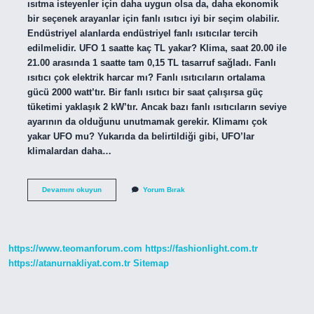
ısıtma isteyenler için daha uygun olsa da, daha ekonomik
bir seçenek arayanlar için fanlı ısıtıcı iyi bir seçim olabilir.
Endüstriyel alanlarda endüstriyel fanlı ısıtıcılar tercih
edilmelidir. UFO 1 saatte kaç TL yakar? Klima, saat 20.00 ile
21.00 arasında 1 saatte tam 0,15 TL tasarruf sağladı. Fanlı
ısıtıcı çok elektrik harcar mı? Fanlı ısıtıcıların ortalama
gücü 2000 watt’tır. Bir fanlı ısıtıcı bir saat çalışırsa güç
tüketimi yaklaşık 2 kW’tır. Ancak bazı fanlı ısıtıcıların seviye
ayarının da olduğunu unutmamak gerekir. Klimamı çok
yakar UFO mu? Yukarıda da belirtildiği gibi, UFO’lar
klimalardan daha…
Fan
Devamını okuyun
Yorum Bırak
Mı
Daha
Çok
Yakar
Ufo
https://www.teomanforum.com
https://fashionlight.com.tr
Mu
https://atanurnakliyat.com.tr
Sitemap