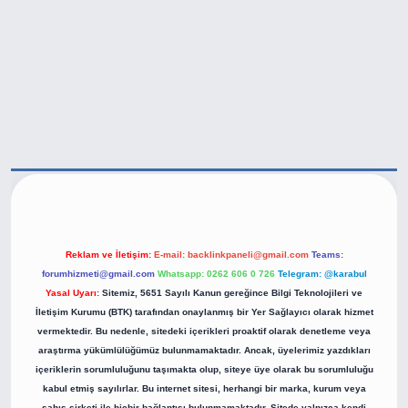
tps://betexper.live/
Reklam ve İletişim:
E-mail:
backlinkpaneli@gmail.com
Teams:
forumhizmeti@gmail.com
Whatsapp: 0262 606 0 726
Telegram: @karabul
Yasal Uyarı:
Sitemiz, 5651 Sayılı Kanun gereğince Bilgi Teknolojileri ve
İletişim Kurumu (BTK) tarafından onaylanmış bir Yer Sağlayıcı olarak hizmet
vermektedir. Bu nedenle, sitedeki içerikleri proaktif olarak denetleme veya
araştırma yükümlülüğümüz bulunmamaktadır. Ancak, üyelerimiz yazdıkları
içeriklerin sorumluluğunu taşımakta olup, siteye üye olarak bu sorumluluğu
kabul etmiş sayılırlar. Bu internet sitesi, herhangi bir marka, kurum veya
şahıs şirketi ile hiçbir bağlantısı bulunmamaktadır. Sitede yalnızca kendi