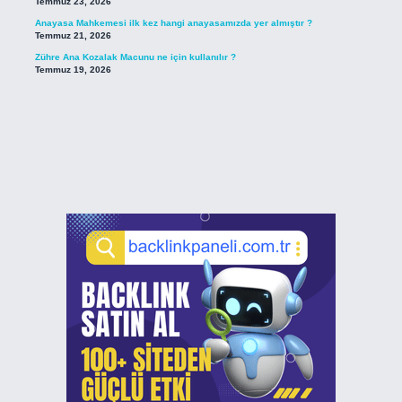
Temmuz 23, 2026
Anayasa Mahkemesi ilk kez hangi anayasamızda yer almıştır ?
Temmuz 21, 2026
Zühre Ana Kozalak Macunu ne için kullanılır ?
Temmuz 19, 2026