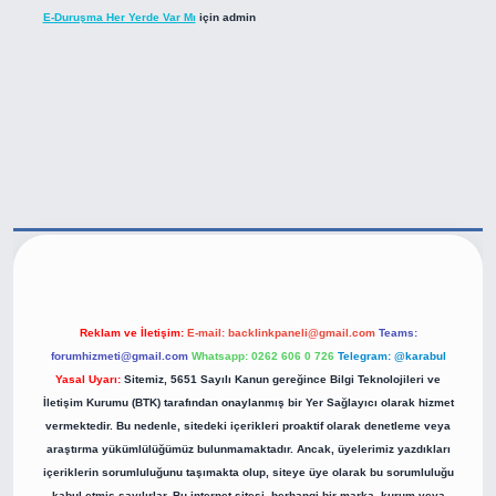
E-Duruşma Her Yerde Var Mı
için
admin
tps://betexper.live/
Reklam ve İletişim:
E-mail:
backlinkpaneli@gmail.com
Teams:
forumhizmeti@gmail.com
Whatsapp: 0262 606 0 726
Telegram: @karabul
Yasal Uyarı:
Sitemiz, 5651 Sayılı Kanun gereğince Bilgi Teknolojileri ve
İletişim Kurumu (BTK) tarafından onaylanmış bir Yer Sağlayıcı olarak hizmet
vermektedir. Bu nedenle, sitedeki içerikleri proaktif olarak denetleme veya
araştırma yükümlülüğümüz bulunmamaktadır. Ancak, üyelerimiz yazdıkları
içeriklerin sorumluluğunu taşımakta olup, siteye üye olarak bu sorumluluğu
kabul etmiş sayılırlar. Bu internet sitesi, herhangi bir marka, kurum veya