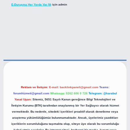
E-Duruşma Her Yerde Var Mı
için
admin
tps://betexper.live/
Reklam ve İletişim:
E-mail:
backlinkpaneli@gmail.com
Teams:
forumhizmeti@gmail.com
Whatsapp: 0262 606 0 726
Telegram: @karabul
Yasal Uyarı:
Sitemiz, 5651 Sayılı Kanun gereğince Bilgi Teknolojileri ve
İletişim Kurumu (BTK) tarafından onaylanmış bir Yer Sağlayıcı olarak hizmet
vermektedir. Bu nedenle, sitedeki içerikleri proaktif olarak denetleme veya
araştırma yükümlülüğümüz bulunmamaktadır. Ancak, üyelerimiz yazdıkları
içeriklerin sorumluluğunu taşımakta olup, siteye üye olarak bu sorumluluğu
kabul etmiş sayılırlar. Bu internet sitesi, herhangi bir marka, kurum veya