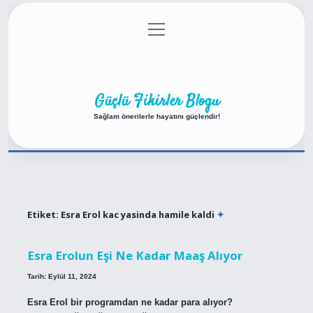
menüyü
Anasayfa
Gizlilik Politikası
Yasal Uyarı
aç
Hakkımızda
Güçlü Fikirler Blogu
Sağlam önerilerle hayatını güçlendir!
Etiket:
Esra Erol kac yasinda hamile kaldi
Esra Erolun Eşi Ne Kadar Maaş Alıyor
Tarih: Eylül 11, 2024
Esra Erol bir programdan ne kadar para alıyor?