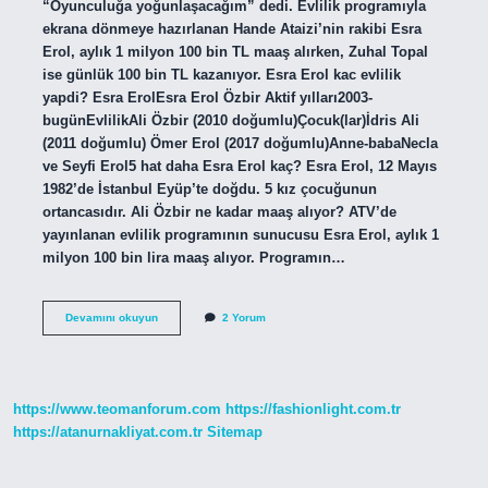
“Oyunculuğa yoğunlaşacağım” dedi. Evlilik programıyla
ekrana dönmeye hazırlanan Hande Ataizi’nin rakibi Esra
Erol, aylık 1 milyon 100 bin TL maaş alırken, Zuhal Topal
ise günlük 100 bin TL kazanıyor. Esra Erol kac evlilik
yapdi? Esra ErolEsra Erol Özbir Aktif yılları2003-
bugünEvlilikAli Özbir (2010 doğumlu)Çocuk(lar)İdris Ali
(2011 doğumlu) Ömer Erol (2017 doğumlu)Anne-babaNecla
ve Seyfi Erol5 hat daha Esra Erol kaç? Esra Erol, 12 Mayıs
1982’de İstanbul Eyüp’te doğdu. 5 kız çocuğunun
ortancasıdır. Ali Özbir ne kadar maaş alıyor? ATV’de
yayınlanan evlilik programının sunucusu Esra Erol, aylık 1
milyon 100 bin lira maaş alıyor. Programın…
Esra
Devamını okuyun
2 Yorum
Erolun
Eşi
Ne
Kadar
Maaş
https://www.teomanforum.com
https://fashionlight.com.tr
Alıyor
https://atanurnakliyat.com.tr
Sitemap