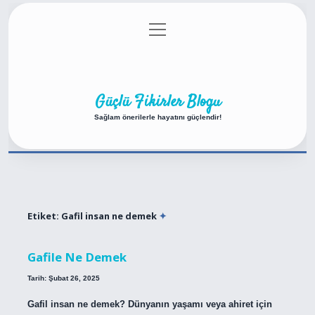
menüyü
Anasayfa
Gizlilik Politikası
Yasal Uyarı
aç
Hakkımızda
Güçlü Fikirler Blogu
Sağlam önerilerle hayatını güçlendir!
Etiket:
Gafil insan ne demek
Gafile Ne Demek
Tarih: Şubat 26, 2025
Gafil insan ne demek? Dünyanın yaşamı veya ahiret için