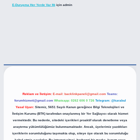
E-Duruşma Her Yerde Var Mı
için
admin
ps://betexper.live/
Reklam ve İletişim:
E-mail:
backlinkpaneli@gmail.com
Teams:
forumhizmeti@gmail.com
Whatsapp: 0262 606 0 726
Telegram: @karabul
Yasal Uyarı:
Sitemiz, 5651 Sayılı Kanun gereğince Bilgi Teknolojileri ve
İletişim Kurumu (BTK) tarafından onaylanmış bir Yer Sağlayıcı olarak hizmet
vermektedir. Bu nedenle, sitedeki içerikleri proaktif olarak denetleme veya
araştırma yükümlülüğümüz bulunmamaktadır. Ancak, üyelerimiz yazdıkları
içeriklerin sorumluluğunu taşımakta olup, siteye üye olarak bu sorumluluğu
kabul etmiş sayılırlar. Bu internet sitesi, herhangi bir marka, kurum veya