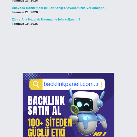
Temmuz 23, 2026
Anayasa Mahkemesi ilk kez hangi anayasamızda yer almıştır ?
Temmuz 21, 2026
Zühre Ana Kozalak Macunu ne için kullanılır ?
Temmuz 19, 2026