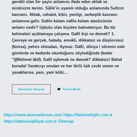
gerekli olan bir şeyin anlamını ifade eden ahlak ve
mistisizm terimi. Sâlik’in uyanık olduğu anlamında Sufizm
kavramı. Ahlak, cehalet, kibir, yenilgi, serkeşlik kavramı
anlamına gelir. Gafile kelam nafile kelam atasözünün
anlamı nedir? Uykulu olan kişiden bahsetmiyor. Bu tür
kelimeleri açıklamaya çalışma. Gafil kişi ne demek? 1.
Çevreye ve gerçek, hatada, emekli, dikkatsiz ve düşüncesiz
(kimse), pelvis olmadan, Aymaz: Gāfil, dünya / sürenin eski
günlerde ve kederde oturduğunu söylediğinde (keder
“((Mehmet âkif). Gafil eylemek ne demek? dikkatsiz! Bahal
burada! Yaratıcıyı unutan ve her türlü laik zevki seven ve
yasaklarına, yani, yani kötü…
Gafile
Devamını okuyun
Yorum Bırak
Ne
Demek
https://www.teomanforum.com
https://fashionlight.com.tr
https://atanurnakliyat.com.tr
Sitemap