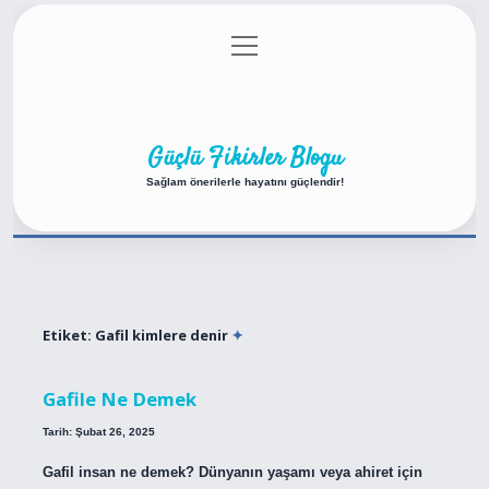
menüyü
Anasayfa
Gizlilik Politikası
Yasal Uyarı
aç
Hakkımızda
Güçlü Fikirler Blogu
Sağlam önerilerle hayatını güçlendir!
Etiket:
Gafil kimlere denir
Gafile Ne Demek
Tarih: Şubat 26, 2025
Gafil insan ne demek? Dünyanın yaşamı veya ahiret için