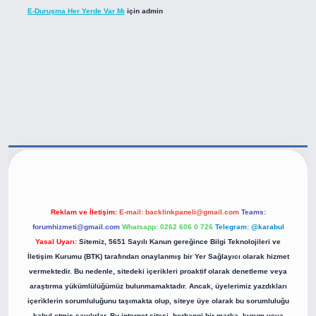
E-Duruşma Her Yerde Var Mı
için
admin
tps://betexper.live/
Reklam ve İletişim:
E-mail:
backlinkpaneli@gmail.com
Teams:
forumhizmeti@gmail.com
Whatsapp: 0262 606 0 726
Telegram: @karabul
Yasal Uyarı:
Sitemiz, 5651 Sayılı Kanun gereğince Bilgi Teknolojileri ve
İletişim Kurumu (BTK) tarafından onaylanmış bir Yer Sağlayıcı olarak hizmet
vermektedir. Bu nedenle, sitedeki içerikleri proaktif olarak denetleme veya
araştırma yükümlülüğümüz bulunmamaktadır. Ancak, üyelerimiz yazdıkları
içeriklerin sorumluluğunu taşımakta olup, siteye üye olarak bu sorumluluğu
kabul etmiş sayılırlar. Bu internet sitesi, herhangi bir marka, kurum veya