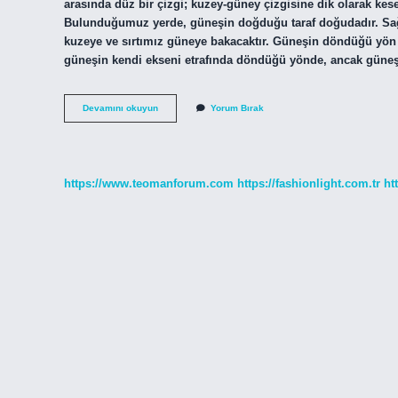
arasında düz bir çizgi; kuzey-güney çizgisine dik olarak kes
Bulunduğumuz yerde, güneşin doğduğu taraf doğudadır. Sa
kuzeye ve sırtımız güneye bakacaktır. Güneşin döndüğü yön
güneşin kendi ekseni etrafında döndüğü yönde, ancak güne
Güneşin
Devamını okuyun
Yorum Bırak
Akşamüzeri
Görüldüğü
Yön
Nedir
https://www.teomanforum.com
https://fashionlight.com.tr
ht