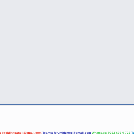
l:
backlinkpaneli@gmail.com
Teams:
forumhizmeti@gmail.com
Whatsapp: 0262 606 0 726
T