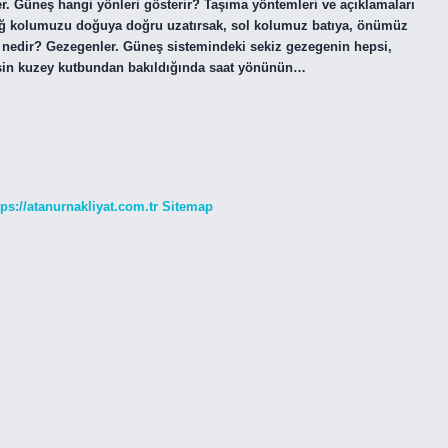
er. Güneş hangi yönleri gösterir? Taşıma yöntemleri ve açıklamaları
ğ kolumuzu doğuya doğru uzatırsak, sol kolumuz batıya, önümüz
 nedir? Gezegenler. Güneş sistemindeki sekiz gezegenin hepsi,
şin kuzey kutbundan bakıldığında saat yönünün…
tps://atanurnakliyat.com.tr
Sitemap