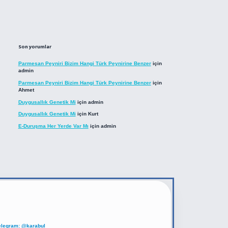
Son yorumlar
Parmesan Peyniri Bizim Hangi Türk Peynirine Benzer
için
admin
Parmesan Peyniri Bizim Hangi Türk Peynirine Benzer
için
Ahmet
Duygusallık Genetik Mi
için
admin
Duygusallık Genetik Mi
için
Kurt
E-Duruşma Her Yerde Var Mı
için
admin
elegram: @karabul