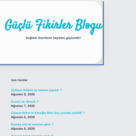
Güçlü Fikirler Blogu
Sağlam önerilerle hayatını güçlendir!
Sidebar
https://betexper.live/
Son Yazılar
Uçhisar Kalesi ne zaman yapıldı ?
Ağustos 9, 2026
Kusas ne demek ?
Ağustos 7, 2026
Cüneyt Arkın’ın Köroğlu filmi kaç yılında çekildi ?
Ağustos 6, 2026
Kumaş eni ne anlama gelir ?
Ağustos 6, 2026
Aveeno krem nerenin malı ?