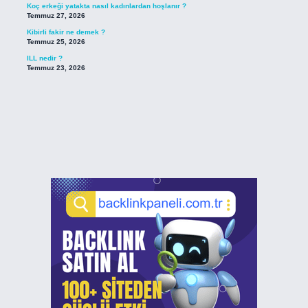
Koç erkeği yatakta nasıl kadınlardan hoşlanır ?
Temmuz 27, 2026
Kibirli fakir ne demek ?
Temmuz 25, 2026
ILL nedir ?
Temmuz 23, 2026