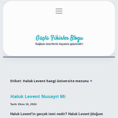
menüyü
Anasayfa
Gizlilik Politikası
Yasal Uyarı
aç
Hakkımızda
Güçlü Fikirler Blogu
Sağlam önerilerle hayatını güçlendir!
Etiket:
Haluk Levent hangi üniversite mezunu
Haluk Levent Nusayri Mi
Tarih: Ekim 16, 2024
Haluk Levent’in gerçek ismi nedir? Haluk Levent (doğum