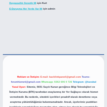
Duygusallık Genetik Mi
için
Kurt
E-Duruşma Her Yerde Var Mı
için
admin
tps://betexper.live/
Reklam ve İletişim:
E-mail:
backlinkpaneli@gmail.com
Teams:
forumhizmeti@gmail.com
Whatsapp: 0262 606 0 726
Telegram: @karabul
Yasal Uyarı:
Sitemiz, 5651 Sayılı Kanun gereğince Bilgi Teknolojileri ve
İletişim Kurumu (BTK) tarafından onaylanmış bir Yer Sağlayıcı olarak hizmet
vermektedir. Bu nedenle, sitedeki içerikleri proaktif olarak denetleme veya
araştırma yükümlülüğümüz bulunmamaktadır. Ancak, üyelerimiz yazdıkları
içeriklerin sorumluluğunu taşımakta olup, siteye üye olarak bu sorumluluğu