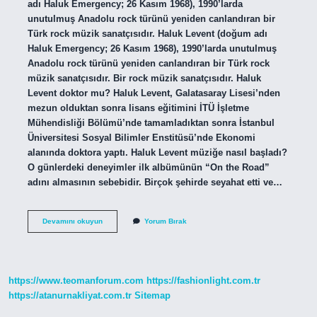
adı Haluk Emergency; 26 Kasım 1968), 1990’larda
unutulmuş Anadolu rock türünü yeniden canlandıran bir
Türk rock müzik sanatçısıdır. Haluk Levent (doğum adı
Haluk Emergency; 26 Kasım 1968), 1990’larda unutulmuş
Anadolu rock türünü yeniden canlandıran bir Türk rock
müzik sanatçısıdır. Bir rock müzik sanatçısıdır. Haluk
Levent doktor mu? Haluk Levent, Galatasaray Lisesi’nden
mezun olduktan sonra lisans eğitimini İTÜ İşletme
Mühendisliği Bölümü’nde tamamladıktan sonra İstanbul
Üniversitesi Sosyal Bilimler Enstitüsü’nde Ekonomi
alanında doktora yaptı. Haluk Levent müziğe nasıl başladı?
O günlerdeki deneyimler ilk albümünün “On the Road”
adını almasının sebebidir. Birçok şehirde seyahat etti ve…
Haluk
Devamını okuyun
Yorum Bırak
Levent
Nusayri
Mi
https://www.teomanforum.com
https://fashionlight.com.tr
https://atanurnakliyat.com.tr
Sitemap