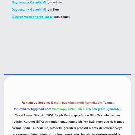
Duygusallık Genetik Mi
için
admin
Duygusallık Genetik Mi
için
Kurt
E-Duruşma Her Yerde Var Mı
için
admin
ttps://betexper.live/
Reklam ve İletişim:
E-mail:
backlinkpaneli@gmail.com
Teams:
forumhizmeti@gmail.com
Whatsapp: 0262 606 0 726
Telegram: @karabul
Yasal Uyarı:
Sitemiz, 5651 Sayılı Kanun gereğince Bilgi Teknolojileri ve
İletişim Kurumu (BTK) tarafından onaylanmış bir Yer Sağlayıcı olarak hizmet
vermektedir. Bu nedenle, sitedeki içerikleri proaktif olarak denetleme veya
araştırma yükümlülüğümüz bulunmamaktadır. Ancak, üyelerimiz yazdıkları