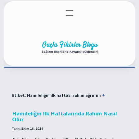
menüyü
Anasayfa
Gizlilik Politikası
Yasal Uyarı
aç
Hakkımızda
Güçlü Fikirler Blogu
Sağlam önerilerle hayatını güçlendir!
Etiket:
Hamileliğin ilk haftası rahim ağrır mı
Hamileliğin Ilk Haftalarında Rahim Nasıl
Olur
Tarih: Ekim 16, 2024