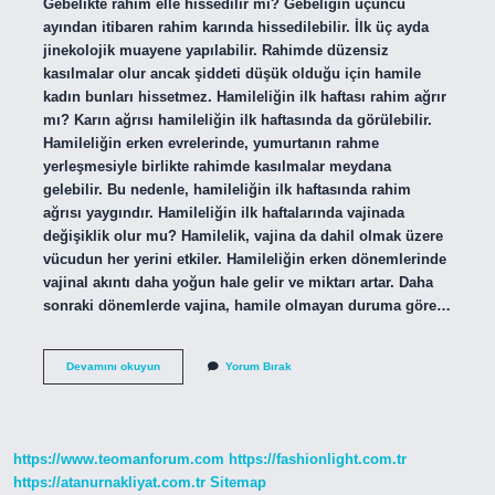
Gebelikte rahim elle hissedilir mi? Gebeliğin üçüncü
ayından itibaren rahim karında hissedilebilir. İlk üç ayda
jinekolojik muayene yapılabilir. Rahimde düzensiz
kasılmalar olur ancak şiddeti düşük olduğu için hamile
kadın bunları hissetmez. Hamileliğin ilk haftası rahim ağrır
mı? Karın ağrısı hamileliğin ilk haftasında da görülebilir.
Hamileliğin erken evrelerinde, yumurtanın rahme
yerleşmesiyle birlikte rahimde kasılmalar meydana
gelebilir. Bu nedenle, hamileliğin ilk haftasında rahim
ağrısı yaygındır. Hamileliğin ilk haftalarında vajinada
değişiklik olur mu? Hamilelik, vajina da dahil olmak üzere
vücudun her yerini etkiler. Hamileliğin erken dönemlerinde
vajinal akıntı daha yoğun hale gelir ve miktarı artar. Daha
sonraki dönemlerde vajina, hamile olmayan duruma göre…
Hamileliğin
Devamını okuyun
Yorum Bırak
Ilk
Haftalarında
Rahim
Nasıl
Olur
https://www.teomanforum.com
https://fashionlight.com.tr
https://atanurnakliyat.com.tr
Sitemap