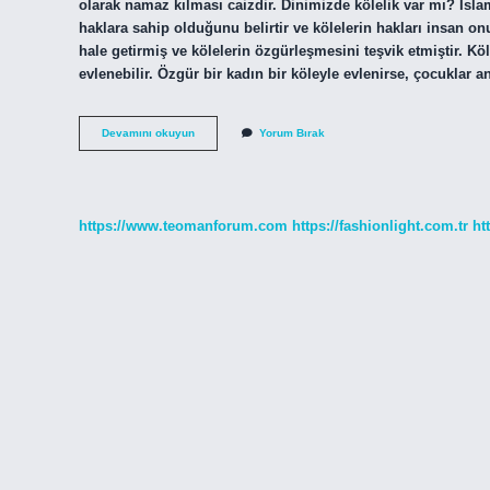
olarak namaz kılması caizdir. Dinimizde kölelik var mı? İsla
haklara sahip olduğunu belirtir ve kölelerin hakları insan o
hale getirmiş ve kölelerin özgürleşmesini teşvik etmiştir. Kö
evlenebilir. Özgür bir kadın bir köleyle evlenirse, çocuklar 
Kölelerin
Devamını okuyun
Yorum Bırak
Hakları
Nelerdir
https://www.teomanforum.com
https://fashionlight.com.tr
ht