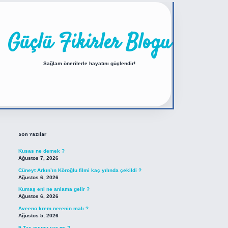
Güçlü Fikirler Blogu
Sağlam önerilerle hayatını güçlendir!
Sidebar
https://betexper.live/
Son Yazılar
Kusas ne demek ?
Ağustos 7, 2026
Cüneyt Arkın’ın Köroğlu filmi kaç yılında çekildi ?
Ağustos 6, 2026
Kumaş eni ne anlama gelir ?
Ağustos 6, 2026
Aveeno krem nerenin malı ?
Ağustos 5, 2026
9 Taş oyunu var mı ?