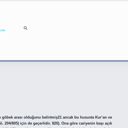
ızda
ile göbek arası olduğunu belirtmiş21 ancak bu hususta Kur’an ve
ö. 204/805) için de geçerlidir. 820). Ona göre cariyenin başı açık