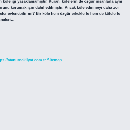
m köleliği yasaklamamıştır. Kuran, kölelerin de özgür insanlarla aynı
nurunu korumak için dahil edilmiştir. Ancak köle edinmeyi daha zor
leler evlenebilir mi? Bir köle hem özgür erkeklerle hem de kölelerle
anneleri…
tps://atanurnakliyat.com.tr
Sitemap