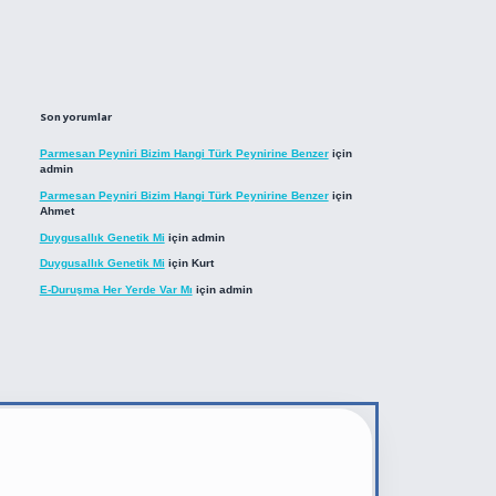
Son yorumlar
Parmesan Peyniri Bizim Hangi Türk Peynirine Benzer
için
admin
Parmesan Peyniri Bizim Hangi Türk Peynirine Benzer
için
Ahmet
Duygusallık Genetik Mi
için
admin
Duygusallık Genetik Mi
için
Kurt
E-Duruşma Her Yerde Var Mı
için
admin