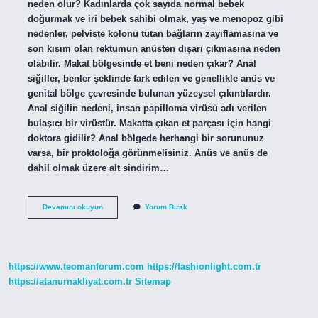
neden olur? Kadınlarda çok sayıda normal bebek
doğurmak ve iri bebek sahibi olmak, yaş ve menopoz gibi
nedenler, pelviste kolonu tutan bağların zayıflamasına ve
son kısım olan rektumun anüsten dışarı çıkmasına neden
olabilir. Makat bölgesinde et beni neden çıkar? Anal
siğiller, benler şeklinde fark edilen ve genellikle anüs ve
genital bölge çevresinde bulunan yüzeysel çıkıntılardır.
Anal siğilin nedeni, insan papilloma virüsü adı verilen
bulaşıcı bir virüstür. Makatta çıkan et parçası için hangi
doktora gidilir? Anal bölgede herhangi bir sorununuz
varsa, bir proktoloğa görünmelisiniz. Anüs ve anüs de
dahil olmak üzere alt sindirim…
Makattan
Devamını okuyun
Yorum Bırak
Et
Parçası
Çıkması
Nedir
https://www.teomanforum.com
https://fashionlight.com.tr
https://atanurnakliyat.com.tr
Sitemap