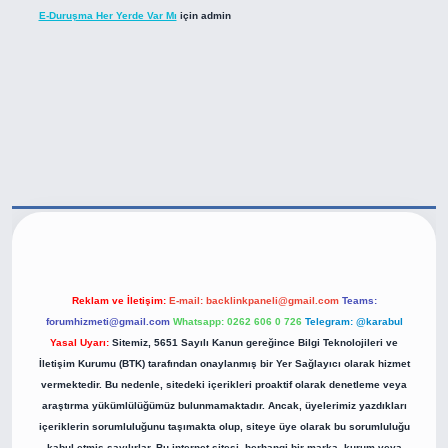
E-Duruşma Her Yerde Var Mı
için
admin
ve/
Reklam ve İletişim:
E-mail:
backlinkpaneli@gmail.com
Teams:
forumhizmeti@gmail.com
Whatsapp: 0262 606 0 726
Telegram: @karabul
Yasal Uyarı:
Sitemiz, 5651 Sayılı Kanun gereğince Bilgi Teknolojileri ve
İletişim Kurumu (BTK) tarafından onaylanmış bir Yer Sağlayıcı olarak hizmet
vermektedir. Bu nedenle, sitedeki içerikleri proaktif olarak denetleme veya
araştırma yükümlülüğümüz bulunmamaktadır. Ancak, üyelerimiz yazdıkları
içeriklerin sorumluluğunu taşımakta olup, siteye üye olarak bu sorumluluğu
kabul etmiş sayılırlar. Bu internet sitesi, herhangi bir marka, kurum veya