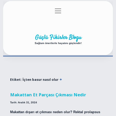
menüyü
Anasayfa
Gizlilik Politikası
Yasal Uyarı
aç
Hakkımızda
Güçlü Fikirler Blogu
Sağlam önerilerle hayatını güçlendir!
Etiket:
İçten basur nasıl olur
Makattan Et Parçası Çıkması Nedir
Tarih: Aralık 31, 2024
Makattan dışarı et çıkması neden olur? Rektal prolapsus