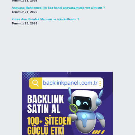
Temmuz 23, 2026
Anayasa Mahkemesi ilk kez hangi anayasamızda yer almıştır ?
Temmuz 21, 2026
Zühre Ana Kozalak Macunu ne için kullanılır ?
Temmuz 19, 2026