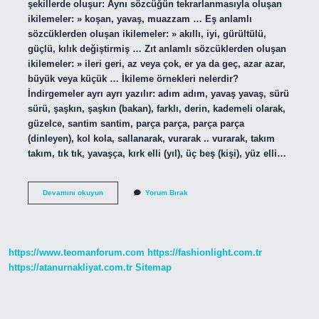
şekillerde oluşur: Aynı sözcüğün tekrarlanmasıyla oluşan
ikilemeler: » koşan, yavaş, muazzam … Eş anlamlı
sözcüklerden oluşan ikilemeler: » akıllı, iyi, gürültülü,
güçlü, kılık değiştirmiş … Zıt anlamlı sözcüklerden oluşan
ikilemeler: » ileri geri, az veya çok, er ya da geç, azar azar,
büyük veya küçük … İkileme örnekleri nelerdir?
İndirgemeler ayrı ayrı yazılır: adım adım, yavaş yavaş, sürü
sürü, şaşkın, şaşkın (bakan), farklı, derin, kademeli olarak,
güzelce, santim santim, parça parça, parça parça
(dinleyen), kol kola, sallanarak, vurarak .. vurarak, takım
takım, tık tık, yavaşça, kırk elli (yıl), üç beş (kişi), yüz elli…
İKileme
Devamını okuyun
Yorum Bırak
Nasıl
Anlaşılır
https://www.teomanforum.com
https://fashionlight.com.tr
https://atanurnakliyat.com.tr
Sitemap