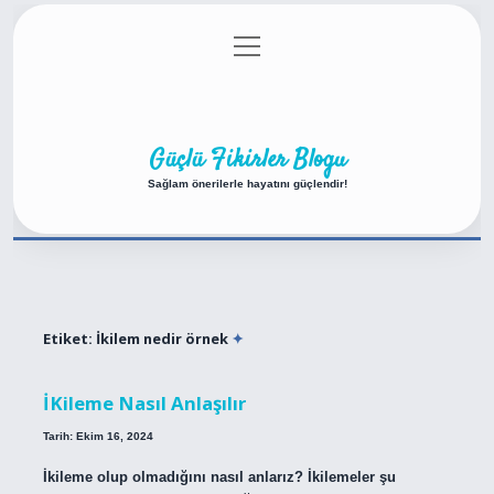
menüyü
Anasayfa
Gizlilik Politikası
Yasal Uyarı
aç
Hakkımızda
Güçlü Fikirler Blogu
Sağlam önerilerle hayatını güçlendir!
Etiket:
İkilem nedir örnek
İKileme Nasıl Anlaşılır
Tarih: Ekim 16, 2024
İkileme olup olmadığını nasıl anlarız? İkilemeler şu