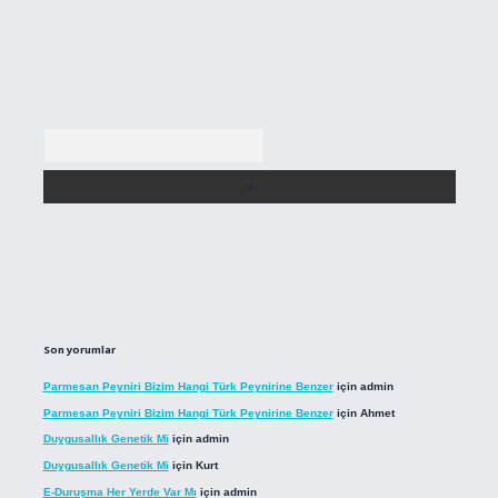
Arama
Son yorumlar
Parmesan Peyniri Bizim Hangi Türk Peynirine Benzer
için
admin
Parmesan Peyniri Bizim Hangi Türk Peynirine Benzer
için
Ahmet
Duygusallık Genetik Mi
için
admin
Duygusallık Genetik Mi
için
Kurt
E-Duruşma Her Yerde Var Mı
için
admin