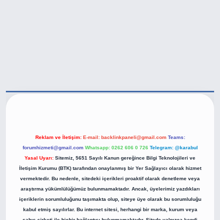
ttps://betexper.live/
Reklam ve İletişim:
E-mail:
backlinkpaneli@gmail.com
Teams:
forumhizmeti@gmail.com
Whatsapp: 0262 606 0 726
Telegram: @karabul
Yasal Uyarı:
Sitemiz, 5651 Sayılı Kanun gereğince Bilgi Teknolojileri ve
İletişim Kurumu (BTK) tarafından onaylanmış bir Yer Sağlayıcı olarak hizmet
vermektedir. Bu nedenle, sitedeki içerikleri proaktif olarak denetleme veya
araştırma yükümlülüğümüz bulunmamaktadır. Ancak, üyelerimiz yazdıkları
içeriklerin sorumluluğunu taşımakta olup, siteye üye olarak bu sorumluluğu
kabul etmiş sayılırlar. Bu internet sitesi, herhangi bir marka, kurum veya
şahıs şirketi ile hiçbir bağlantısı bulunmamaktadır. Sitede yalnızca kendi