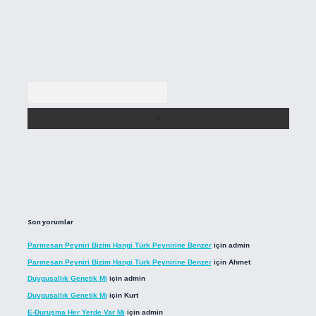
Arama
Son yorumlar
Parmesan Peyniri Bizim Hangi Türk Peynirine Benzer
için
admin
Parmesan Peyniri Bizim Hangi Türk Peynirine Benzer
için
Ahmet
Duygusallık Genetik Mi
için
admin
Duygusallık Genetik Mi
için
Kurt
E-Duruşma Her Yerde Var Mı
için
admin