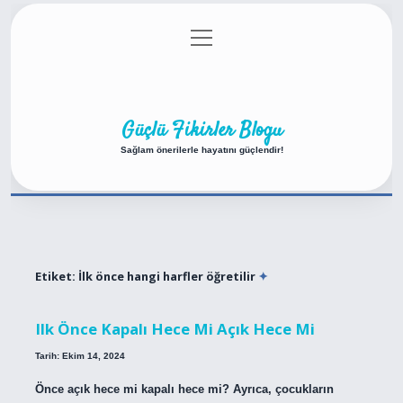
menüyü
Anasayfa
Gizlilik Politikası
Yasal Uyarı
aç
Hakkımızda
Güçlü Fikirler Blogu
Sağlam önerilerle hayatını güçlendir!
Etiket:
İlk önce hangi harfler öğretilir
Ilk Önce Kapalı Hece Mi Açık Hece Mi
Tarih: Ekim 14, 2024
Önce açık hece mi kapalı hece mi? Ayrıca, çocukların