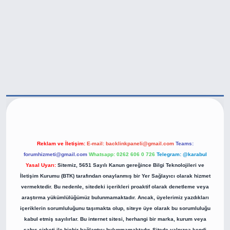
tps://betexper.live/
Reklam ve İletişim:
E-mail:
backlinkpaneli@gmail.com
Teams:
forumhizmeti@gmail.com
Whatsapp: 0262 606 0 726
Telegram: @karabul
Yasal Uyarı:
Sitemiz, 5651 Sayılı Kanun gereğince Bilgi Teknolojileri ve
İletişim Kurumu (BTK) tarafından onaylanmış bir Yer Sağlayıcı olarak hizmet
vermektedir. Bu nedenle, sitedeki içerikleri proaktif olarak denetleme veya
araştırma yükümlülüğümüz bulunmamaktadır. Ancak, üyelerimiz yazdıkları
içeriklerin sorumluluğunu taşımakta olup, siteye üye olarak bu sorumluluğu
kabul etmiş sayılırlar. Bu internet sitesi, herhangi bir marka, kurum veya
şahıs şirketi ile hiçbir bağlantısı bulunmamaktadır. Sitede yalnızca kendi