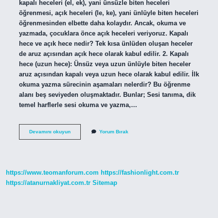
kapalı heceleri (el, ek), yani ünsüzle biten heceleri
öğrenmesi, açık heceleri (le, ke), yani ünlüyle biten heceleri
öğrenmesinden elbette daha kolaydır. Ancak, okuma ve
yazmada, çocuklara önce açık heceleri veriyoruz. Kapalı
hece ve açık hece nedir? Tek kısa ünlüden oluşan heceler
de aruz açısından açık hece olarak kabul edilir. 2. Kapalı
hece (uzun hece): Ünsüz veya uzun ünlüyle biten heceler
aruz açısından kapalı veya uzun hece olarak kabul edilir. İlk
okuma yazma sürecinin aşamaları nelerdir? Bu öğrenme
alanı beş seviyeden oluşmaktadır. Bunlar; Sesi tanıma, dik
temel harflerle sesi okuma ve yazma,…
Ilk
Devamını okuyun
Yorum Bırak
Önce
Kapalı
Hece
Mi
Açık
https://www.teomanforum.com
https://fashionlight.com.tr
Hece
Mi
https://atanurnakliyat.com.tr
Sitemap