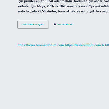
için primler en az 10 yıl ödenmelidir. Kadınlar için asgari yaş
kadınlar için 66’ya, 2026 ile 2028 arasında ise 67’ye yükselt
anda haftada 72,50 sterlin, buna ek olarak en büyük hak sahib
İNgilterede
Devamını okuyun
Yorum Bırak
Bir
Emekli
Maaşı
Ne
Kadar
https://www.teomanforum.com
https://fashionlight.com.tr
ht