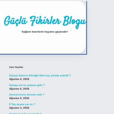
Güçlü Fikirler Blogu
Sağlam önerilerle hayatını güçlendir!
Sidebar
https://betexper.live/
Son Yazılar
Cüneyt Arkın’ın Köroğlu filmi kaç yılında çekildi ?
Ağustos 6, 2026
Kumaş eni ne anlama gelir ?
Ağustos 6, 2026
Aveeno krem nerenin malı ?
Ağustos 5, 2026
9 Taş oyunu var mı ?
Ağustos 3, 2026
Uludoruk dağı nerededir ?