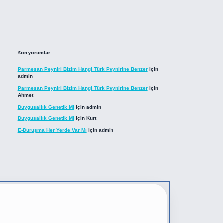
Son yorumlar
Parmesan Peyniri Bizim Hangi Türk Peynirine Benzer
için
admin
Parmesan Peyniri Bizim Hangi Türk Peynirine Benzer
için
Ahmet
Duygusallık Genetik Mi
için
admin
Duygusallık Genetik Mi
için
Kurt
E-Duruşma Her Yerde Var Mı
için
admin