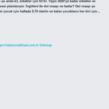
 şu anda 63, erkekler için 65’tir. Yaşın 2020’ye kadar erkekler ve
ilmesi planlanıyor. İngiltere’de dul maaşı ne kadar? Dul maaşı şu
i çocuk için haftada 9,70 sterlin ve kalan çocukların her biri için…
tps://atanurnakliyat.com.tr
Sitemap