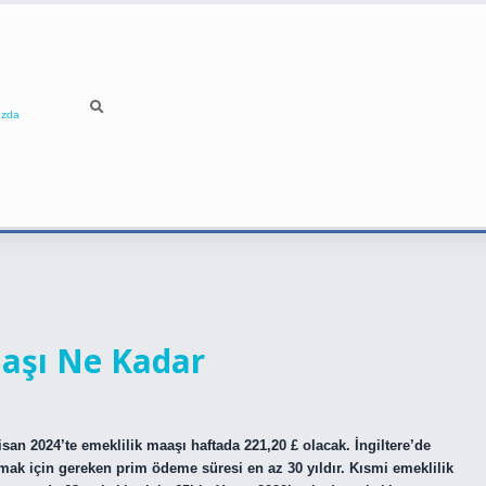
ızda
aaşı Ne Kadar
isan 2024’te emeklilik maaşı haftada 221,20 £ olacak. İngiltere’de
mak için gereken prim ödeme süresi en az 30 yıldır. Kısmi emeklilik