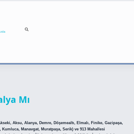
ızda
alya Mı
(Akseki, Aksu, Alanya, Demre, Döşemealtı, Elmalı, Finike, Gazipaşa,
, Kumluca, Manavgat, Muratpaşa, Serik) ve 913 Mahallesi