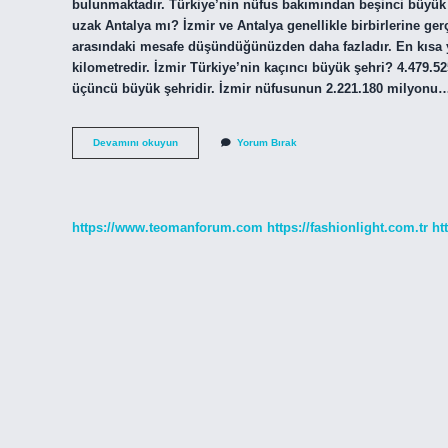
bulunmaktadır. Türkiye’nin nüfus bakımından beşinci büyük ş
uzak Antalya mı? İzmir ve Antalya genellikle birbirlerine gerç
arasındaki mesafe düşündüğünüzden daha fazladır. En kısa y
kilometredir. İzmir Türkiye’nin kaçıncı büyük şehri? 4.479.52
üçüncü büyük şehridir. İzmir nüfusunun 2.221.180 milyonu
Izmir
Devamını okuyun
Yorum Bırak
Mi
Daha
Büyük
Antalya
Mı
https://www.teomanforum.com
https://fashionlight.com.tr
ht