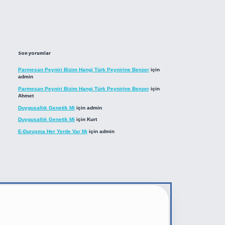
Son yorumlar
Parmesan Peyniri Bizim Hangi Türk Peynirine Benzer
için
admin
Parmesan Peyniri Bizim Hangi Türk Peynirine Benzer
için
Ahmet
Duygusallık Genetik Mi
için
admin
Duygusallık Genetik Mi
için
Kurt
E-Duruşma Her Yerde Var Mı
için
admin