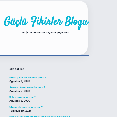
Güçlü Fikirler Blogu
Sağlam önerilerle hayatını güçlendir!
Sidebar
https://betexper.live/
Son Yazılar
Kumaş eni ne anlama gelir ?
Ağustos 6, 2026
Aveeno krem nerenin malı ?
Ağustos 5, 2026
9 Taş oyunu var mı ?
Ağustos 3, 2026
Uludoruk dağı nerededir ?
Temmuz 29, 2026
Koç erkeği yatakta nasıl kadınlardan hoşlanır ?