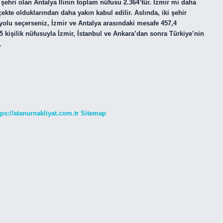
ehri olan Antalya İlinin toplam nüfusu 2.364’tür. İzmir mi daha
ekte olduklarından daha yakın kabul edilir. Aslında, iki şehir
olu seçerseniz, İzmir ve Antalya arasındaki mesafe 457,4
5 kişilik nüfusuyla İzmir, İstanbul ve Ankara’dan sonra Türkiye’nin
…
tps://atanurnakliyat.com.tr
Sitemap