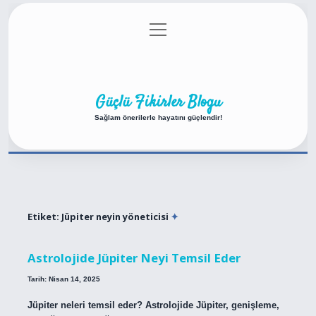
menüyü
Anasayfa
Gizlilik Politikası
Yasal Uyarı
aç
Hakkımızda
Güçlü Fikirler Blogu
Sağlam önerilerle hayatını güçlendir!
Etiket:
Jüpiter neyin yöneticisi
Astrolojide Jüpiter Neyi Temsil Eder
Tarih: Nisan 14, 2025
Jüpiter neleri temsil eder? Astrolojide Jüpiter, genişleme,