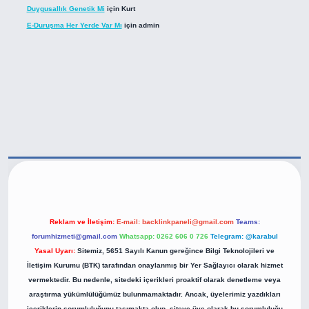
Duygusallık Genetik Mi
için
Kurt
E-Duruşma Her Yerde Var Mı
için
admin
tps://betexper.live/
Reklam ve İletişim:
E-mail:
backlinkpaneli@gmail.com
Teams:
forumhizmeti@gmail.com
Whatsapp: 0262 606 0 726
Telegram: @karabul
Yasal Uyarı:
Sitemiz, 5651 Sayılı Kanun gereğince Bilgi Teknolojileri ve
İletişim Kurumu (BTK) tarafından onaylanmış bir Yer Sağlayıcı olarak hizmet
vermektedir. Bu nedenle, sitedeki içerikleri proaktif olarak denetleme veya
araştırma yükümlülüğümüz bulunmamaktadır. Ancak, üyelerimiz yazdıkları
içeriklerin sorumluluğunu taşımakta olup, siteye üye olarak bu sorumluluğu