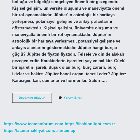
bolluğu ve bilgeliği simgeleyen önemli bir gezegendir.
Kişisel gelişim, üniversite oluşumu ve maneviyatta önemli
bir rol oynamaktadır. Jüpiter’in astrolojik bir haritaya
yerleşmesi, potansiyel gelişme ve anlayış alanlarını
göstermektedir. Kişisel gelişim, üniversite oluşumu ve
maneviyatta önemli bir rol oynamaktadır. Jüpiter’in
astrolojik bir haritaya yerleşmesi, potansiyel gelişme ve
anlayış alanlarını göstermektedir. Jüpiter hangi burçta
güçlü? Jüpiter de fiyatın fiyatıdır. Felsefe ve din de alakalı
gezegenlerdir. Karakterlerin işaretleri yay ve balıktır. Güçlü
bir işaretin işareti, düşük olan burç, burç zararlı, burç
ikizler ve bakire. Jüpiter hangi organı temsil eder? Jüpiter:
Karaciğer, kan, damarlar ve hormonlar. Satürn:…
Astrolojide
Devamını okuyun
Yorum Bırak
Jüpiter
Neyi
Temsil
Eder
https://www.teomanforum.com
https://fashionlight.com.tr
https://atanurnakliyat.com.tr
Sitemap