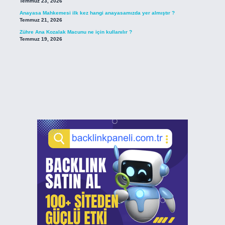
Temmuz 23, 2026
Anayasa Mahkemesi ilk kez hangi anayasamızda yer almıştır ?
Temmuz 21, 2026
Zühre Ana Kozalak Macunu ne için kullanılır ?
Temmuz 19, 2026