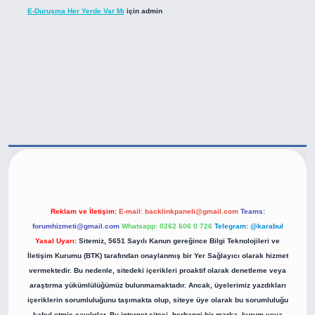
E-Duruşma Her Yerde Var Mı
için
admin
ps://betexper.live/
Reklam ve İletişim:
E-mail:
backlinkpaneli@gmail.com
Teams:
forumhizmeti@gmail.com
Whatsapp: 0262 606 0 726
Telegram: @karabul
Yasal Uyarı:
Sitemiz, 5651 Sayılı Kanun gereğince Bilgi Teknolojileri ve
İletişim Kurumu (BTK) tarafından onaylanmış bir Yer Sağlayıcı olarak hizmet
vermektedir. Bu nedenle, sitedeki içerikleri proaktif olarak denetleme veya
araştırma yükümlülüğümüz bulunmamaktadır. Ancak, üyelerimiz yazdıkları
içeriklerin sorumluluğunu taşımakta olup, siteye üye olarak bu sorumluluğu
kabul etmiş sayılırlar. Bu internet sitesi, herhangi bir marka, kurum veya