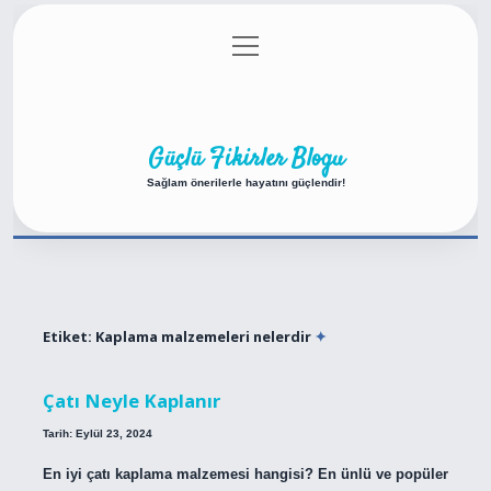
menüyü
Anasayfa
Gizlilik Politikası
Yasal Uyarı
aç
Hakkımızda
Güçlü Fikirler Blogu
Sağlam önerilerle hayatını güçlendir!
Etiket:
Kaplama malzemeleri nelerdir
Çatı Neyle Kaplanır
Tarih: Eylül 23, 2024
En iyi çatı kaplama malzemesi hangisi? En ünlü ve popüler