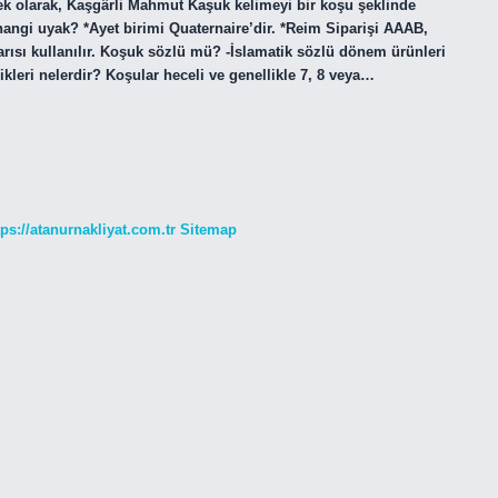
a ek olarak, Kaşgârli Mahmut Kaşuk kelimeyi bir koşu şeklinde
 hangi uyak? *Ayet birimi Quaternaire’dir. *Reim Siparişi AAAB,
rısı kullanılır. Koşuk sözlü mü? -İslamatik sözlü dönem ürünleri
kleri nelerdir? Koşular heceli ve genellikle 7, 8 veya…
tps://atanurnakliyat.com.tr
Sitemap