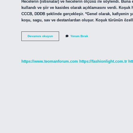
Hecelerin (istisnalar) ve hecelerin ölçüsü ile söylendi. Bun
kullandı ve şiir ve kasides olarak açıklamasını verdi. Koşuk
CCCB, DDDB şeklinde gerçekleşir. *Genel olarak, kafiyenin ya
koşu, sagu, sav ve destanlardan oluşur. Koşuk türünün özelli
Koşuk
Devamını okuyun
Yorum Bırak
Anonim
Mi
https://www.teomanforum.com
https://fashionlight.com.tr
ht