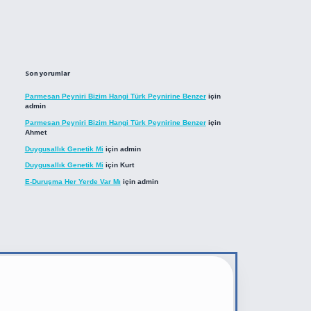
Son yorumlar
Parmesan Peyniri Bizim Hangi Türk Peynirine Benzer
için
admin
Parmesan Peyniri Bizim Hangi Türk Peynirine Benzer
için
Ahmet
Duygusallık Genetik Mi
için
admin
Duygusallık Genetik Mi
için
Kurt
E-Duruşma Her Yerde Var Mı
için
admin