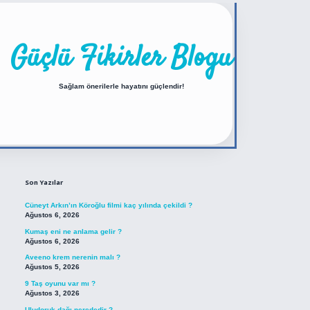
Güçlü Fikirler Blogu
Sağlam önerilerle hayatını güçlendir!
Sidebar
https://betexper.live/
Son Yazılar
Cüneyt Arkın’ın Köroğlu filmi kaç yılında çekildi ?
Ağustos 6, 2026
Kumaş eni ne anlama gelir ?
Ağustos 6, 2026
Aveeno krem nerenin malı ?
Ağustos 5, 2026
9 Taş oyunu var mı ?
Ağustos 3, 2026
Uludoruk dağı nerededir ?