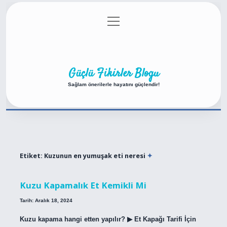
menüyü
Anasayfa
Gizlilik Politikası
Yasal Uyarı
aç
Hakkımızda
Güçlü Fikirler Blogu
Sağlam önerilerle hayatını güçlendir!
Etiket:
Kuzunun en yumuşak eti neresi
Kuzu Kapamalık Et Kemikli Mi
Tarih: Aralık 18, 2024
Kuzu kapama hangi etten yapılır? ▶︎ Et Kapağı Tarifi İçin