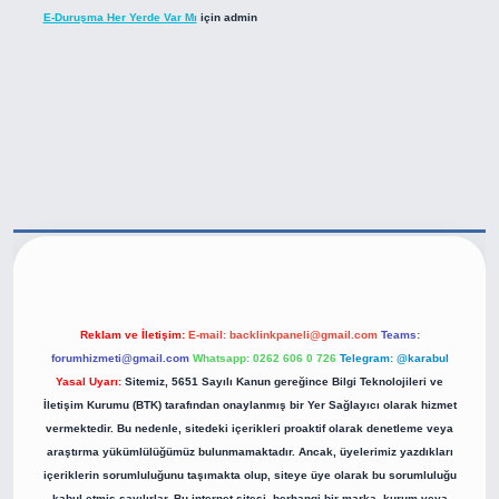
E-Duruşma Her Yerde Var Mı
için
admin
tps://betexper.live/
Reklam ve İletişim:
E-mail:
backlinkpaneli@gmail.com
Teams:
forumhizmeti@gmail.com
Whatsapp: 0262 606 0 726
Telegram: @karabul
Yasal Uyarı:
Sitemiz, 5651 Sayılı Kanun gereğince Bilgi Teknolojileri ve
İletişim Kurumu (BTK) tarafından onaylanmış bir Yer Sağlayıcı olarak hizmet
vermektedir. Bu nedenle, sitedeki içerikleri proaktif olarak denetleme veya
araştırma yükümlülüğümüz bulunmamaktadır. Ancak, üyelerimiz yazdıkları
içeriklerin sorumluluğunu taşımakta olup, siteye üye olarak bu sorumluluğu
kabul etmiş sayılırlar. Bu internet sitesi, herhangi bir marka, kurum veya