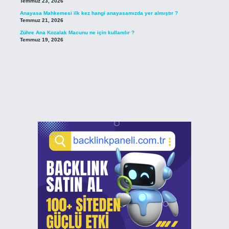
Temmuz 23, 2026
Anayasa Mahkemesi ilk kez hangi anayasamızda yer almıştır ?
Temmuz 21, 2026
Zühre Ana Kozalak Macunu ne için kullanılır ?
Temmuz 19, 2026