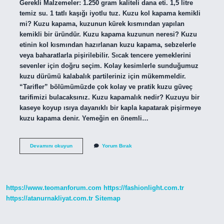
Gerekli Malzemeler: 1.250 gram kaliteli dana eti. 1,5 litre
temiz su. 1 tatlı kaşığı iyotlu tuz. Kuzu kol kapama kemikli
mi? Kuzu kapama, kuzunun kürek kısmından yapılan
kemikli bir üründür. Kuzu kapama kuzunun neresi? Kuzu
etinin kol kısmından hazırlanan kuzu kapama, sebzelerle
veya baharatlarla pişirilebilir. Sıcak tencere yemeklerini
sevenler için doğru seçim. Kolay kesimlerle sunduğumuz
kuzu dürümü kalabalık partileriniz için mükemmeldir.
“Tarifler” bölümümüzde çok kolay ve pratik kuzu güveç
tarifimizi bulacaksınız. Kuzu kapamalık nedir? Kuzuyu bir
kaseye koyup ısıya dayanıklı bir kapla kapatarak pişirmeye
kuzu kapama denir. Yemeğin en önemli…
Kuzu
Devamını okuyun
Yorum Bırak
Kapamalık
Et
Kemikli
Mi
https://www.teomanforum.com
https://fashionlight.com.tr
https://atanurnakliyat.com.tr
Sitemap