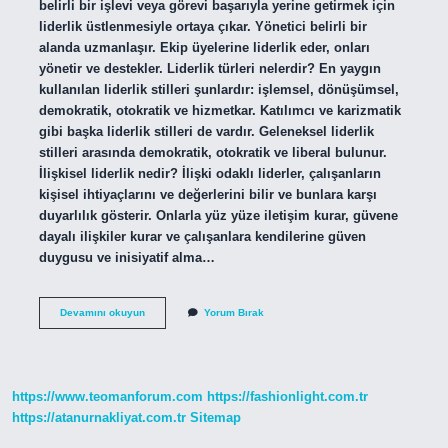
belirli bir işlevi veya görevi başarıyla yerine getirmek için
liderlik üstlenmesiyle ortaya çıkar. Yönetici belirli bir
alanda uzmanlaşır. Ekip üyelerine liderlik eder, onları
yönetir ve destekler. Liderlik türleri nelerdir? En yaygın
kullanılan liderlik stilleri şunlardır: işlemsel, dönüşümsel,
demokratik, otokratik ve hizmetkar. Katılımcı ve karizmatik
gibi başka liderlik stilleri de vardır. Geleneksel liderlik
stilleri arasında demokratik, otokratik ve liberal bulunur.
İlişkisel liderlik nedir? İlişki odaklı liderler, çalışanların
kişisel ihtiyaçlarını ve değerlerini bilir ve bunlara karşı
duyarlılık gösterir. Onlarla yüz yüze iletişim kurar, güvene
dayalı ilişkiler kurar ve çalışanlara kendilerine güven
duygusu ve inisiyatif alma…
Işlemsel
Devamını okuyun
Yorum Bırak
Liderlik
Ne
Demek
https://www.teomanforum.com
https://fashionlight.com.tr
https://atanurnakliyat.com.tr
Sitemap