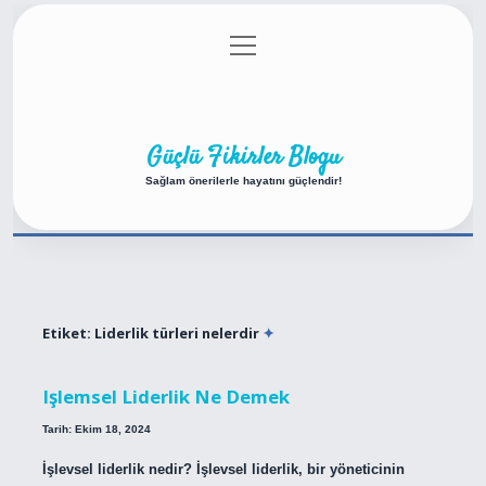
menüyü
Anasayfa
Gizlilik Politikası
Yasal Uyarı
aç
Hakkımızda
Güçlü Fikirler Blogu
Sağlam önerilerle hayatını güçlendir!
Etiket:
Liderlik türleri nelerdir
Işlemsel Liderlik Ne Demek
Tarih: Ekim 18, 2024
İşlevsel liderlik nedir? İşlevsel liderlik, bir yöneticinin