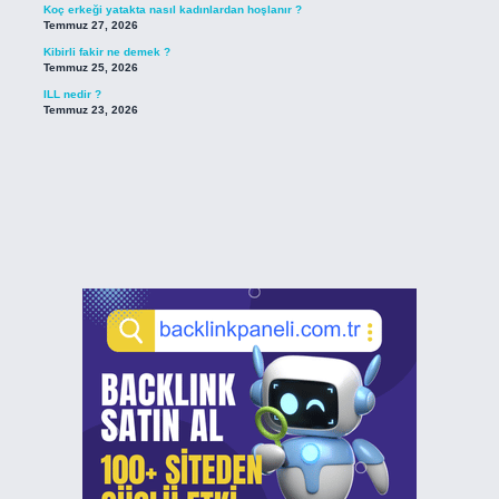
Koç erkeği yatakta nasıl kadınlardan hoşlanır ?
Temmuz 27, 2026
Kibirli fakir ne demek ?
Temmuz 25, 2026
ILL nedir ?
Temmuz 23, 2026