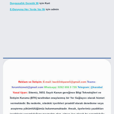
Duygusallık Genetik Mi
için
Kurt
E-Duruşma Her Yerde Var Mı
için
admin
tps://betexper.live/
Reklam ve İletişim:
E-mail:
backlinkpaneli@gmail.com
Teams:
forumhizmeti@gmail.com
Whatsapp: 0262 606 0 726
Telegram: @karabul
Yasal Uyarı:
Sitemiz, 5651 Sayılı Kanun gereğince Bilgi Teknolojileri ve
İletişim Kurumu (BTK) tarafından onaylanmış bir Yer Sağlayıcı olarak hizmet
vermektedir. Bu nedenle, sitedeki içerikleri proaktif olarak denetleme veya
araştırma yükümlülüğümüz bulunmamaktadır. Ancak, üyelerimiz yazdıkları
içeriklerin sorumluluğunu taşımakta olup, siteye üye olarak bu sorumluluğu