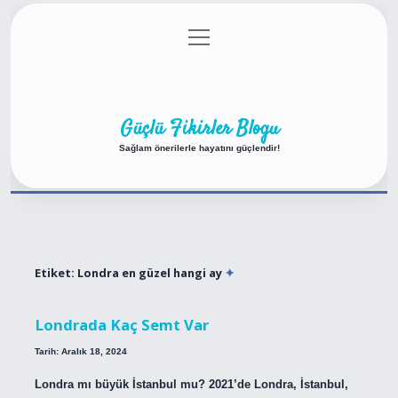
menüyü
Anasayfa
Gizlilik Politikası
Yasal Uyarı
aç
Hakkımızda
Güçlü Fikirler Blogu
Sağlam önerilerle hayatını güçlendir!
Etiket:
Londra en güzel hangi ay
Londrada Kaç Semt Var
Tarih: Aralık 18, 2024
Londra mı büyük İstanbul mu? 2021’de Londra, İstanbul,