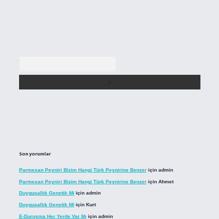
Arama
Son yorumlar
Parmesan Peyniri Bizim Hangi Türk Peynirine Benzer
için
admin
Parmesan Peyniri Bizim Hangi Türk Peynirine Benzer
için
Ahmet
Duygusallık Genetik Mi
için
admin
Duygusallık Genetik Mi
için
Kurt
E-Duruşma Her Yerde Var Mı
için
admin