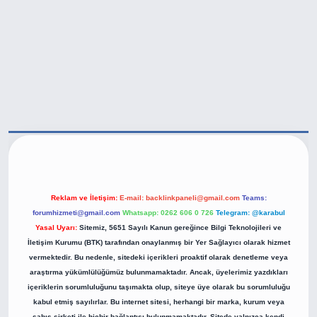
tps://betexper.live/
Reklam ve İletişim:
E-mail:
backlinkpaneli@gmail.com
Teams:
forumhizmeti@gmail.com
Whatsapp: 0262 606 0 726
Telegram: @karabul
Yasal Uyarı:
Sitemiz, 5651 Sayılı Kanun gereğince Bilgi Teknolojileri ve
İletişim Kurumu (BTK) tarafından onaylanmış bir Yer Sağlayıcı olarak hizmet
vermektedir. Bu nedenle, sitedeki içerikleri proaktif olarak denetleme veya
araştırma yükümlülüğümüz bulunmamaktadır. Ancak, üyelerimiz yazdıkları
içeriklerin sorumluluğunu taşımakta olup, siteye üye olarak bu sorumluluğu
kabul etmiş sayılırlar. Bu internet sitesi, herhangi bir marka, kurum veya
şahıs şirketi ile hiçbir bağlantısı bulunmamaktadır. Sitede yalnızca kendi