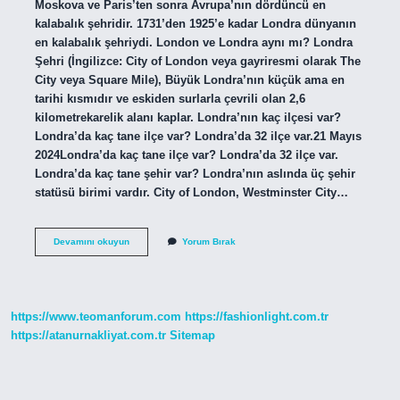
Moskova ve Paris’ten sonra Avrupa’nın dördüncü en
kalabalık şehridir. 1731’den 1925’e kadar Londra dünyanın
en kalabalık şehriydi. London ve Londra aynı mı? Londra
Şehri (İngilizce: City of London veya gayriresmi olarak The
City veya Square Mile), Büyük Londra’nın küçük ama en
tarihi kısmıdır ve eskiden surlarla çevrili olan 2,6
kilometrekarelik alanı kaplar. Londra’nın kaç ilçesi var?
Londra’da kaç tane ilçe var? Londra’da 32 ilçe var.21 Mayıs
2024Londra’da kaç tane ilçe var? Londra’da 32 ilçe var.
Londra’da kaç tane şehir var? Londra’nın aslında üç şehir
statüsü birimi vardır. City of London, Westminster City…
Londrada
Devamını okuyun
Yorum Bırak
Kaç
Semt
Var
https://www.teomanforum.com
https://fashionlight.com.tr
https://atanurnakliyat.com.tr
Sitemap