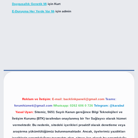
Duygusallık Genetik Mi
için
Kurt
E-Duruşma Her Yerde Var Mı
için
admin
tps://betexper.live/
Reklam ve İletişim:
E-mail:
backlinkpaneli@gmail.com
Teams:
forumhizmeti@gmail.com
Whatsapp: 0262 606 0 726
Telegram: @karabul
Yasal Uyarı:
Sitemiz, 5651 Sayılı Kanun gereğince Bilgi Teknolojileri ve
İletişim Kurumu (BTK) tarafından onaylanmış bir Yer Sağlayıcı olarak hizmet
vermektedir. Bu nedenle, sitedeki içerikleri proaktif olarak denetleme veya
araştırma yükümlülüğümüz bulunmamaktadır. Ancak, üyelerimiz yazdıkları
içeriklerin sorumluluğunu taşımakta olup, siteye üye olarak bu sorumluluğu