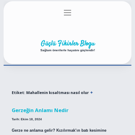
menüyü
Anasayfa
Gizlilik Politikası
Yasal Uyarı
aç
Hakkımızda
Güçlü Fikirler Blogu
Sağlam önerilerle hayatını güçlendir!
Etiket:
Mahallenin kısaltması nasıl olur
Gerzeğin Anlamı Nedir
Tarih: Ekim 18, 2024
Gerze ne anlama gelir? Kızılırmak’ın batı kesimine