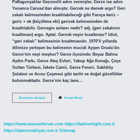
Paflagonyalılar Gezonolit adını vermişler, Gerze ise adını
Yunanca Carusa’dan almıştır. Gerzek ne demek argo? Geri
zekalı kelimesinden kısaltılabileceği gibi Farsça keriz ~
geriz + ek (küçültme eki) gerizek kelimesinden de
kısaltılabilir. Gerzegin anlamı nedir? adj. (geri zekalının
kısaltması) argo. Aptal. Gerzek neyin kısaltması? Idiot,
“geri zekalı” kelimesinin kısaltmasıdır. 1970’li yıllarda
dilimize yerleşen bu kelimenin mucidi Ayşen Gruda’dır.
Gerze’nin neyi meşhur? Gerze ilçesinde; Beyaz Balina
Aydın Parkı, Gerze Ateş Evleri, Yakup Ağa Konağı, Çeçe
Sultan Türbesi, İskele Camii, Gerze Feneri, Saklıköy
Şelalesi ve Acısu Çeşmesi gibi tarihi ve doğal güzellikler
bulunmaktadır. Gerze’nin kaç tane…
Gerzeğin
Devamını okuyun
Yorum Bırak
Anlamı
Nedir
https://www.teomanforum.com
https://fashionlight.com.tr
https://atanurnakliyat.com.tr
Sitemap